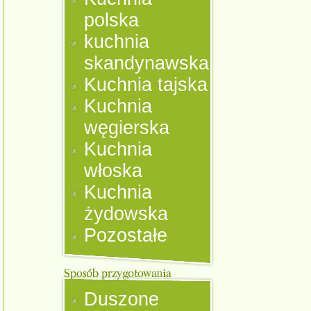
polska
kuchnia
skandynawska
Kuchnia tajska
Kuchnia
węgierska
Kuchnia
włoska
Kuchnia
żydowska
Pozostałe
Duszone