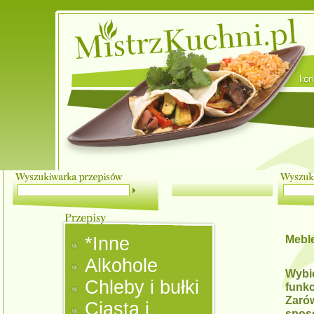
Meble
*Inne
Alkohole
Wybi
Chleby i bułki
funk
Zaró
Ciasta i
sposó