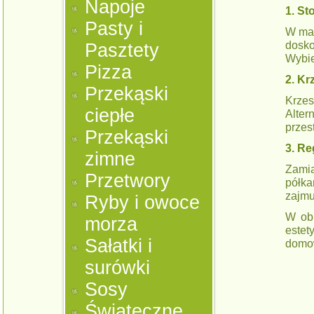
Napoje
1. St
Pasty i
W mał
dosk
Pasztety
Wybie
Pizza
2. Kr
Przekąski
Krzes
ciepłe
Alter
przes
Przekąski
3. Re
zimne
Zamia
Przetwory
półka
zajmu
Ryby i owoce
W obu
morza
estet
Sałatki i
domow
surówki
Sosy
Świąteczne