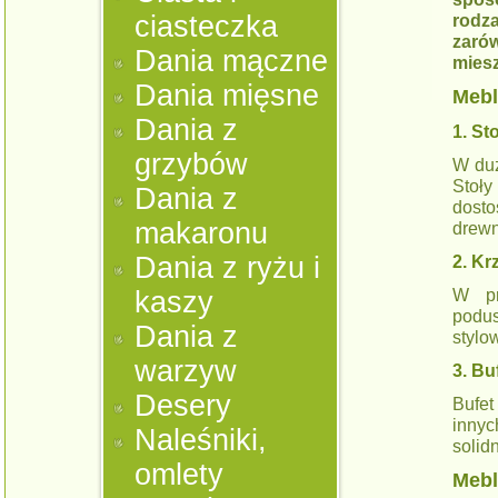
ciasteczka
rodz
zaró
Dania mączne
miesz
Dania mięsne
Mebl
Dania z
1. St
grzybów
W duż
Stoł
Dania z
dost
makaronu
drewn
Dania z ryżu i
2. K
W pr
kaszy
podus
Dania z
stylo
warzyw
3. Bu
Desery
Bufet
inny
Naleśniki,
solid
omlety
Mebl