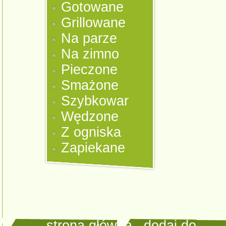
Gotowane
Grillowane
Na parze
Na zimno
Pieczone
Smażone
Szybkowar
Wędzone
Z ogniska
Zapiekane
strona główna
|
dodaj do