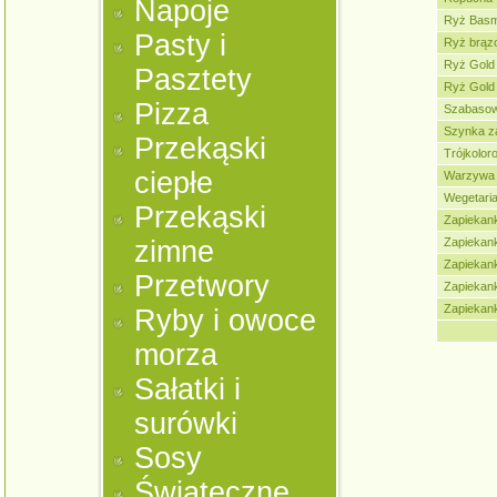
Napoje
Ryż Basma
Pasty i
Ryż brązo
Ryż Gold 
Pasztety
Ryż Gold 
Pizza
Szabasow
Szynka z
Przekąski
Trójkolor
ciepłe
Warzywa z
Wegetaria
Przekąski
Zapiekan
zimne
Zapiekan
Zapiekank
Przetwory
Zapiekan
Zapiekan
Ryby i owoce
morza
Sałatki i
surówki
Sosy
Świąteczne