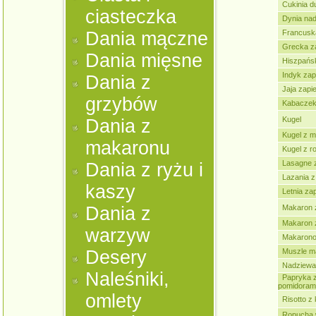
Cukinia d
ciasteczka
Dynia na
Dania mączne
Francusk
Grecka z
Dania mięsne
Hiszpańsk
Indyk za
Dania z
Jaja zapi
grzybów
Kabaczek
Kugel
Dania z
Kugel z m
makaronu
Kugel z r
Lasagne 
Dania z ryżu i
Lazania 
kaszy
Letnia zap
Dania z
Makaron 
Makaron 
warzyw
Makarono
Desery
Muszle m
Nadziewa
Naleśniki,
Papryka z
pomidoram
omlety
Risotto z
Ropucha 