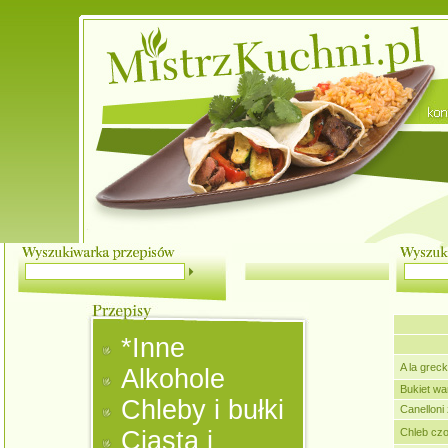
*Inne
A la grec
Alkohole
Bukiet w
Chleby i bułki
Canelloni 
Ciasta i
Chleb cz