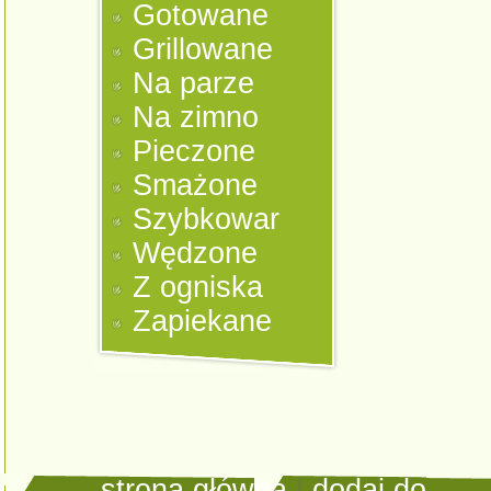
Gotowane
Grillowane
Na parze
Na zimno
Pieczone
Smażone
Szybkowar
Wędzone
Z ogniska
Zapiekane
strona główna
|
dodaj do