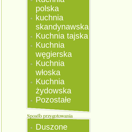
polska
kuchnia
skandynawska
Kuchnia tajska
Kuchnia
węgierska
Kuchnia
włoska
Kuchnia
żydowska
Pozostałe
Duszone