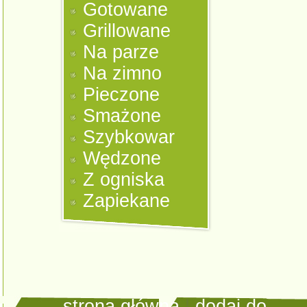
Gotowane
Grillowane
Na parze
Na zimno
Pieczone
Smażone
Szybkowar
Wędzone
Z ogniska
Zapiekane
strona główna
|
dodaj do