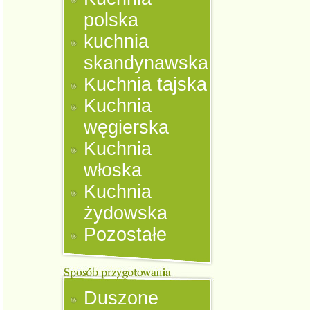
polska
kuchnia
skandynawska
Kuchnia tajska
Kuchnia
węgierska
Kuchnia
włoska
Kuchnia
żydowska
Pozostałe
Duszone