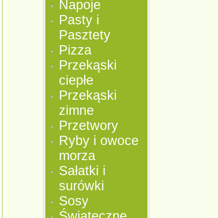
Napoje
Pasty i
Pasztety
Pizza
Przekąski
ciepłe
Przekąski
zimne
Przetwory
Ryby i owoce
morza
Sałatki i
surówki
Sosy
Świąteczne