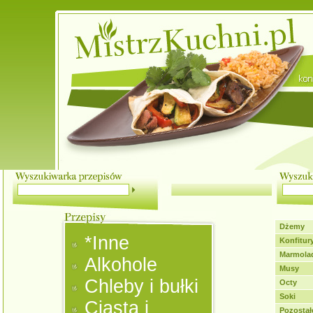
Dżemy
*Inne
Konfitur
Marmola
Alkohole
Musy
Chleby i bułki
Octy
Soki
Ciasta i
Pozostał