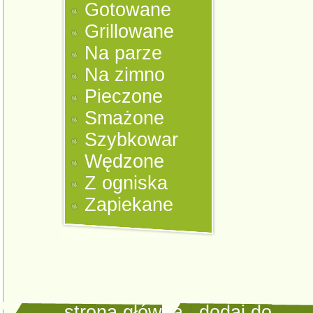
Gotowane
Grillowane
Na parze
Na zimno
Pieczone
Smażone
Szybkowar
Wędzone
Z ogniska
Zapiekane
strona główna
|
dodaj do