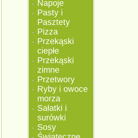
Napoje
Pasty i
Pasztety
Pizza
Przekąski
ciepłe
Przekąski
zimne
Przetwory
Ryby i owoce
morza
Sałatki i
surówki
Sosy
Świąteczne