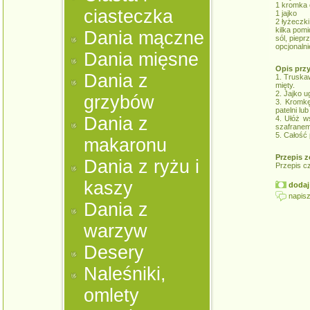
1 kromka 
ciasteczka
1 jajko
2 łyżeczki
kilka pom
Dania mączne
sól, pieprz
opcjonaln
Dania mięsne
Opis prz
Dania z
1. Truskaw
mięty.
2. Jajko u
grzybów
3. Kromkę
patelni lu
Dania z
4. Ułóż ws
szafranem
5. Całość 
makaronu
Przepis z
Dania z ryżu i
Przepis c
kaszy
dodaj 
napisz
Dania z
warzyw
Desery
Naleśniki,
omlety