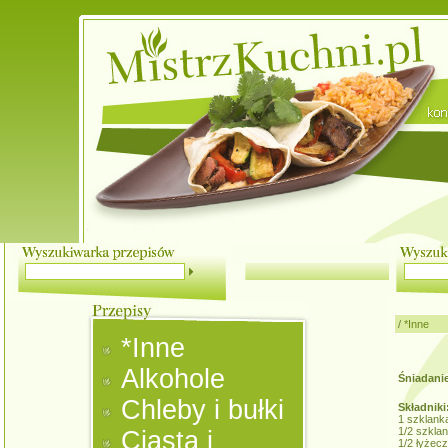
/
*Inne
*Inne
Alkohole
Śniadanie
Chleby i bułki
Składniki
1 szklank
1/2 szkla
Ciasta i
1/2 łyżecz