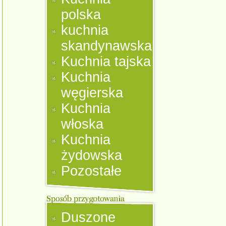
polska
kuchnia
skandynawska
Kuchnia tajska
Kuchnia
węgierska
Kuchnia
włoska
Kuchnia
żydowska
Pozostałe
Duszone