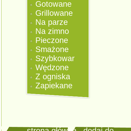
Gotowane
Grillowane
Na parze
Na zimno
Pieczone
Smażone
Szybkowar
Wędzone
Z ogniska
Zapiekane
strona główna
|
dodaj do