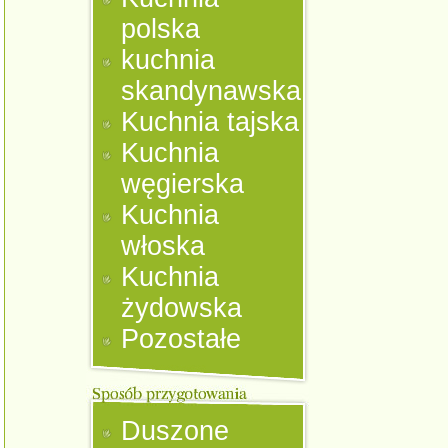
polska
kuchnia
skandynawska
Kuchnia tajska
Kuchnia
węgierska
Kuchnia
włoska
Kuchnia
żydowska
Pozostałe
Duszone