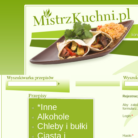
Rejestrac
*Inne
Aby założ
formularz
Alkohole
Login:
*
Chleby i bułki
Ciasta i
Hasło:
*