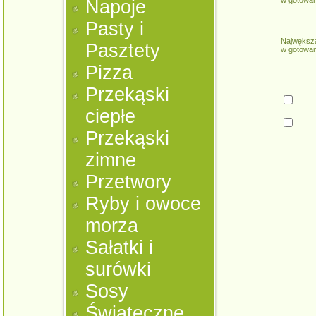
w gotowan
Napoje
Pasty i
Najwększ
Pasztety
w gotowan
Pizza
Przekąski
ciepłe
Przekąski
zimne
Przetwory
Ryby i owoce
morza
Sałatki i
surówki
Sosy
Świąteczne