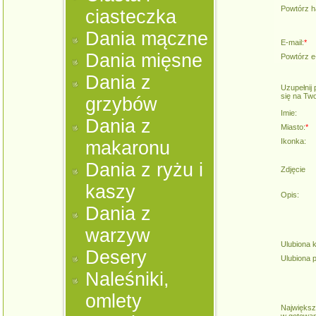
Powtórz h
ciasteczka
Dania mączne
E-mail:
*
Dania mięsne
Powtórz e-
Dania z
Uzupełnij
się na Two
grzybów
Imie:
Dania z
Miasto:
*
Ikonka:
makaronu
Dania z ryżu i
Zdjęcie
kaszy
Opis:
Dania z
warzyw
Ulubiona 
Desery
Ulubiona 
Naleśniki,
omlety
Największ