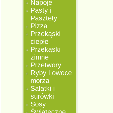
Napoje
Pasty i
Pasztety
Pizza
Przekąski
ciepłe
Przekąski
zimne
Przetwory
Ryby i owoce
morza
Sałatki i
surówki
Sosy
Świąteczne