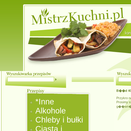
B��d 4
Przykro na
*Inne
Prosimy s
g��wn
Alkohole
Chleby i bułki
Ciasta i