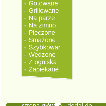
Gotowane
Grillowane
Na parze
Na zimno
Pieczone
Smażone
Szybkowar
Wędzone
Z ogniska
Zapiekane
strona główna
|
dodaj do