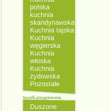
polska
kuchnia
skandynawska
Kuchnia tajska
Kuchnia
węgierska
Kuchnia
włoska
Kuchnia
żydowska
Pozostałe
Duszone