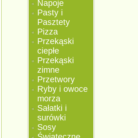
Napoje
Pasty i
Pasztety
Pizza
Przekąski
ciepłe
Przekąski
zimne
Przetwory
Ryby i owoce
morza
Sałatki i
surówki
Sosy
Świąteczne