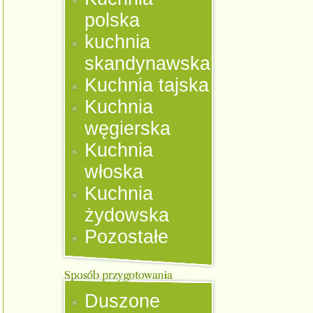
polska
kuchnia
skandynawska
Kuchnia tajska
Kuchnia
węgierska
Kuchnia
włoska
Kuchnia
żydowska
Pozostałe
Duszone