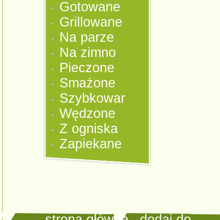
Gotowane
Grillowane
Na parze
Na zimno
Pieczone
Smażone
Szybkowar
Wędzone
Z ogniska
Zapiekane
strona główna
|
dodaj do