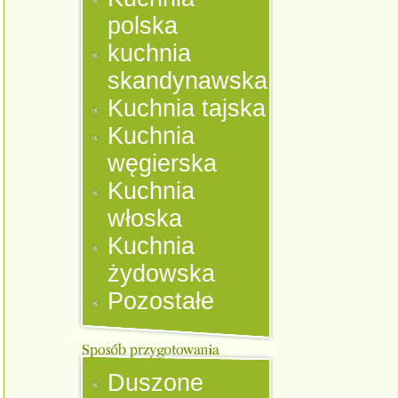
polska
kuchnia
skandynawska
Kuchnia tajska
Kuchnia
węgierska
Kuchnia
włoska
Kuchnia
żydowska
Pozostałe
Duszone