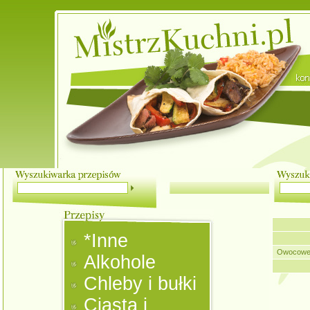
*Inne
Owocowe 
Alkohole
Chleby i bułki
Ciasta i