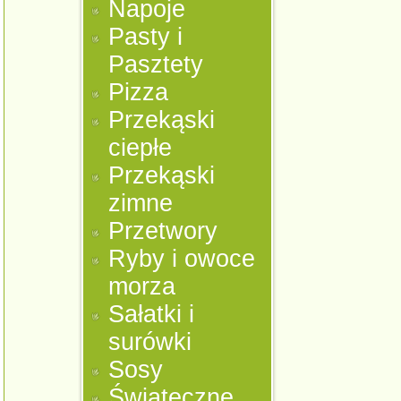
Napoje
Pasty i
Pasztety
Pizza
Przekąski
ciepłe
Przekąski
zimne
Przetwory
Ryby i owoce
morza
Sałatki i
surówki
Sosy
Świąteczne