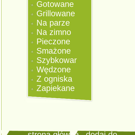
Gotowane
Grillowane
Na parze
Na zimno
Pieczone
Smażone
Szybkowar
Wędzone
Z ogniska
Zapiekane
strona główna
|
dodaj do