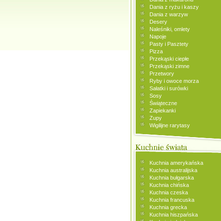
Dania z ryżu i kaszy
Dania z warzyw
Desery
Naleśniki, omlety
Napoje
Pasty i Pasztety
Pizza
Przekąski ciepłe
Przekąski zimne
Przetwory
Ryby i owoce morza
Sałatki i surówki
Sosy
Świąteczne
Zapiekanki
Zupy
Wigilijne rarytasy
Kuchnia amerykańska
Kuchnia australijska
Kuchnia bułgarska
Kuchnia chińska
Kuchnia czeska
Kuchnia francuska
Kuchnia grecka
Kuchnia hiszpańska