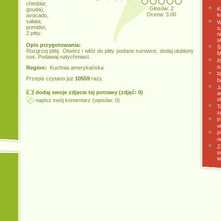
cheddar,
Głosów: 2
K
gouda),
Ocena: 3.00
k
avocado,
sałata,
W
pomidor,
s
2 pitty.
n
s
Opis przygotowania:
Ś
Rozgrzej pittę. Otwórz i włóż do pitty podane surowce, dodaj ulubiony
M
sos. Podawaj natychmiast.
R
s
Region:
Kuchnia amerykańska
R
Przepis czytano już
10559
razy.
b
J
dodaj swoje zdjęcie tej potrawy (zdjęć: 0)
a
s
napisz swój komentarz (wpisów: 0)
T
s
P
o
P
n
Z
s
w