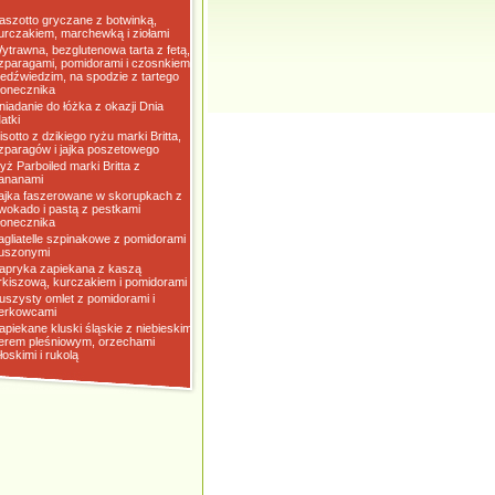
aszotto gryczane z botwinką,
urczakiem, marchewką i ziołami
ytrawna, bezglutenowa tarta z fetą,
zparagami, pomidorami i czosnkiem
iedźwiedzim, na spodzie z tartego
łonecznika
niadanie do łóżka z okazji Dnia
atki
isotto z dzikiego ryżu marki Britta,
zparagów i jajka poszetowego
yż Parboiled marki Britta z
ananami
ajka faszerowane w skorupkach z
wokado i pastą z pestkami
łonecznika
agliatelle szpinakowe z pomidorami
uszonymi
apryka zapiekana z kaszą
rkiszową, kurczakiem i pomidorami
uszysty omlet z pomidorami i
erkowcami
apiekane kluski śląskie z niebieskim
erem pleśniowym, orzechami
łoskimi i rukolą