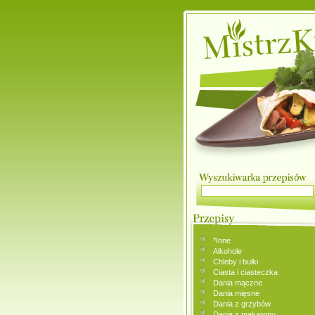
*Inne
Alkohole
Chleby i bułki
Ciasta i ciasteczka
Dania mączne
Dania mięsne
Dania z grzybów
Dania z makaronu