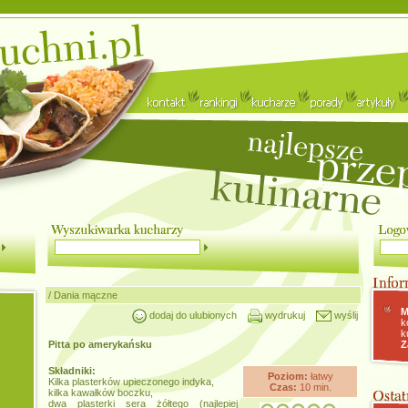
/
Dania mączne
M
dodaj do ulubionych
wydrukuj
wyślij
k
k
Pitta po amerykańsku
Z
Składniki:
Poziom:
łatwy
Kilka plasterków upieczonego indyka,
Czas:
10 min.
kilka kawałków boczku,
dwa plasterki sera żółtego (najlepiej