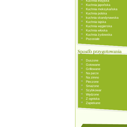
Kuchnia indyjska
Kuchnia japońska
Kuchnia meksykańska
Kuchnia polska
kuchnia skandynawska
Kuchnia tajska
Kuchnia węgierska
Kuchnia włoska
Kuchnia żydowska
Pozostałe
Duszone
Gotowane
Grillowane
Na parze
Na zimno
Pieczone
Smażone
Szybkowar
Wędzone
Z ogniska
Zapiekane