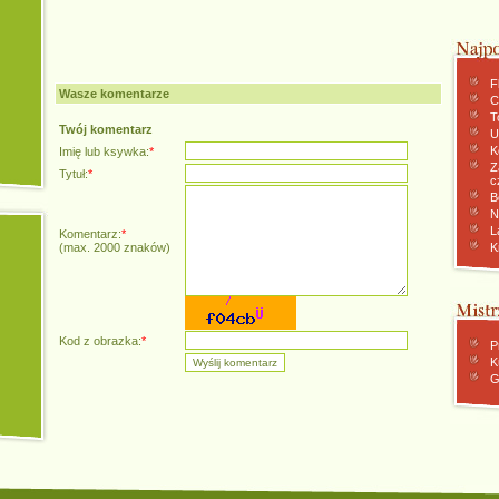
F
Wasze komentarze
C
To
Twój komentarz
U
K
Imię lub ksywka:
*
Z
Tytuł:
*
c
B
N
L
Komentarz:
*
(max. 2000 znaków)
K
Kod z obrazka:
*
P
K
G