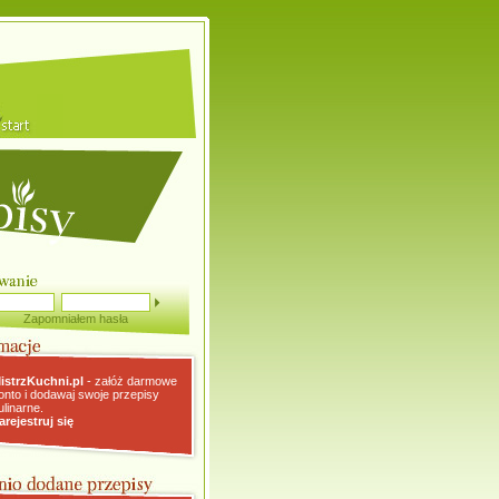
Zapomniałem hasła
istrzKuchni.pl
- załóż darmowe
onto i dodawaj swoje przepisy
ulinarne.
arejestruj się