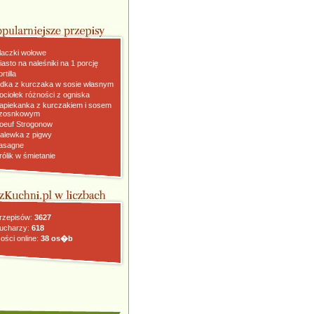
laczki wołowe
iasto na naleśniki na 1 porcję
rtilla
dka z kurczaka w sosie własnym
ociołek różności z ogniska
apiekanka z kurczakiem i sosem
zosnkowym
oeuf Strogonow
alewka z pigwy
asagne
rólik w śmietanie
rzepisów:
3627
ucharzy:
618
ości online:
38 os�b