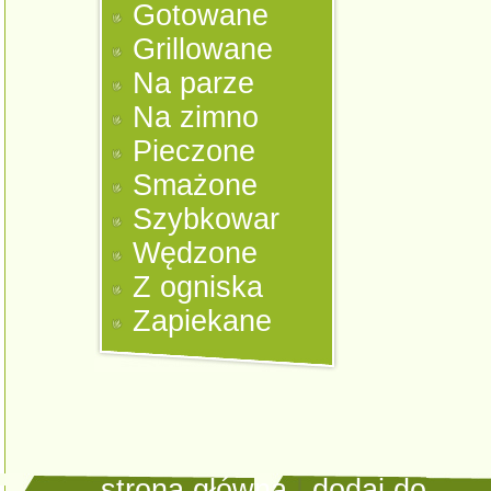
Gotowane
Grillowane
Na parze
Na zimno
Pieczone
Smażone
Szybkowar
Wędzone
Z ogniska
Zapiekane
strona główna
|
dodaj do