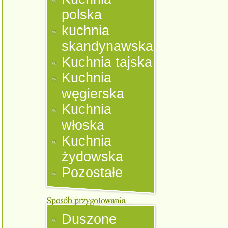
polska
kuchnia
skandynawska
Kuchnia tajska
Kuchnia
węgierska
Kuchnia
włoska
Kuchnia
żydowska
Pozostałe
Duszone