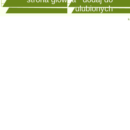
ulubionych
k