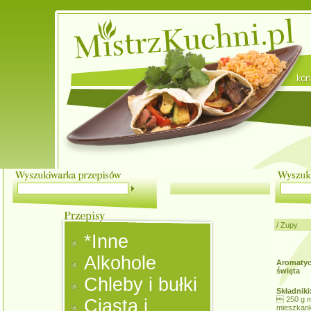
/
Zupy
*Inne
Alkohole
Aromatycz
święta
Chleby i bułki
Składniki
 250 g m
Ciasta i
mieszkan