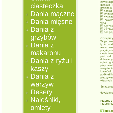
zawierają
ciasteczka
maślaki 
krojone w
 cebula
Dania mączne
 litr bu
 szklan
Dania mięsne
 połowa
wina
 pęczek n
Dania z
 2 ząbki
 sól, pi
grzybów
Opis prz
W głębok
Dania z
łyżki mas
mieszank
przykryci
makaronu
części wo
pietruszk
Dania z ryżu i
dolewamy 
ogień i g
pieprzem 
kaszy
rozgniec
kremówki
Dania z
podkreśli
pieczywem
własnych 
warzyw
Smaczneg
Desery
devaldano
Naleśniki,
Przepis z
Przepis c
omlety
dodaj 