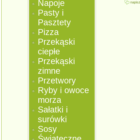
Napoje
napisz
Pasty i
Pasztety
Pizza
Przekąski
ciepłe
Przekąski
zimne
Przetwory
Ryby i owoce
morza
Sałatki i
surówki
Sosy
Świąteczne