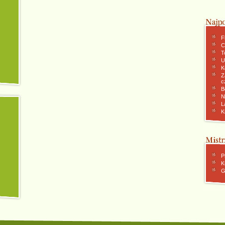
F
C
To
U
K
Z
c
B
N
L
K
P
K
G