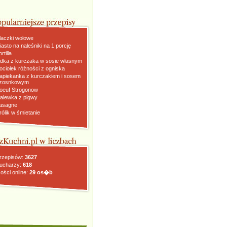
laczki wołowe
iasto na naleśniki na 1 porcję
rtilla
dka z kurczaka w sosie własnym
ociołek różności z ogniska
apiekanka z kurczakiem i sosem
zosnkowym
oeuf Strogonow
alewka z pigwy
asagne
rólik w śmietanie
rzepisów:
3627
ucharzy:
618
ości online:
29 os�b