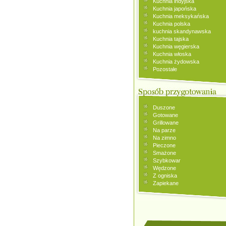
Kuchnia indyjska
Kuchnia japońska
Kuchnia meksykańska
Kuchnia polska
kuchnia skandynawska
Kuchnia tajska
Kuchnia węgierska
Kuchnia włoska
Kuchnia żydowska
Pozostałe
Duszone
Gotowane
Grillowane
Na parze
Na zimno
Pieczone
Smażone
Szybkowar
Wędzone
Z ogniska
Zapiekane