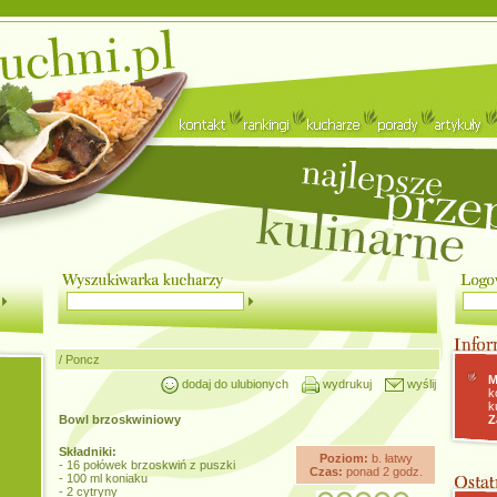
/
Poncz
M
dodaj do ulubionych
wydrukuj
wyślij
k
k
Bowl brzoskwiniowy
Z
Składniki:
Poziom:
b. łatwy
- 16 połówek brzoskwiń z puszki
Czas:
ponad 2 godz.
- 100 ml koniaku
- 2 cytryny