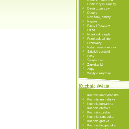
Dania z ryżu i kaszy
Dania z warzyw
Desery
Naleśniki, omlety
Napoje
Pasty i Pasztety
Pizza
Przekąski ciepłe
Przekąski zimne
Przetwory
Ryby i owoce morza
Sałatki i surówki
Sosy
Świąteczne
Zapiekanki
Zupy
Wigilijne rarytasy
Kuchnia amerykańska
Kuchnia australijska
Kuchnia bułgarska
Kuchnia chińska
Kuchnia czeska
Kuchnia francuska
Kuchnia grecka
Kuchnia hiszpańska