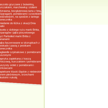
aszotto gryczane z botwinką,
urczakiem, marchewką i ziołami
ytrawna, bezglutenowa tarta z fetą,
zparagami, pomidorami i czosnkiem
iedźwiedzim, na spodzie z tartego
łonecznika
niadanie do łóżka z okazji Dnia
atki
isotto z dzikiego ryżu marki Britta,
zparagów i jajka poszetowego
yż Parboiled marki Britta z
ananami
ajka faszerowane w skorupkach z
wokado i pastą z pestkami
łonecznika
agliatelle szpinakowe z pomidorami
uszonymi
apryka zapiekana z kaszą
rkiszową, kurczakiem i pomidorami
uszysty omlet z pomidorami i
erkowcami
apiekane kluski śląskie z niebieskim
erem pleśniowym, orzechami
łoskimi i rukolą