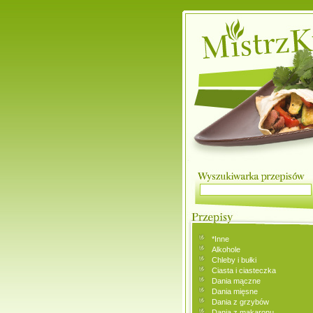
*Inne
Alkohole
Chleby i bułki
Ciasta i ciasteczka
Dania mączne
Dania mięsne
Dania z grzybów
Dania z makaronu