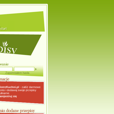
Zapomniałem hasła
istrzKuchni.pl
- załóż darmowe
onto i dodawaj swoje przepisy
ulinarne.
arejestruj się