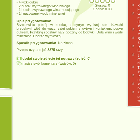
- 4 łyżki cukru
Głosów: 0
K
- 2 butelki wytrawnego wina białego
Ocena: 0.00
k
- 1 butelka wytrawnego wina musującego
- 1 l gazowanej wody mineralnej
W
s
Opis przygotowania:
n
Brzoskwinie pokrój w kostkę, z cytryn wyciśnij sok. Kawałki
s
brzoskwiń włóż do wazy, zalej sokiem z cytryn i koniakiem, posyp
Ś
cukrem. Przykryj i odstaw na 2 godziny do lodówki. Dolej wino i wodę
M
mineralną. Dobrze wymieszaj.
R
s
Sposób przygotowania:
Na zimno
R
Przepis czytano już
8875
razy.
b
J
dodaj swoje zdjęcie tej potrawy (zdjęć: 0)
a
s
napisz swój komentarz (wpisów: 0)
T
s
P
o
P
n
Z
s
w