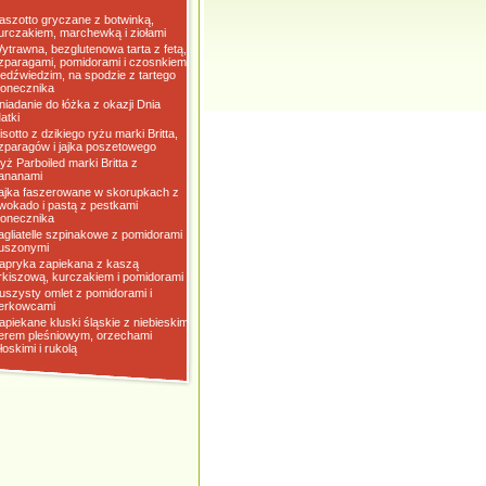
aszotto gryczane z botwinką,
urczakiem, marchewką i ziołami
ytrawna, bezglutenowa tarta z fetą,
zparagami, pomidorami i czosnkiem
iedźwiedzim, na spodzie z tartego
łonecznika
niadanie do łóżka z okazji Dnia
atki
isotto z dzikiego ryżu marki Britta,
zparagów i jajka poszetowego
yż Parboiled marki Britta z
ananami
ajka faszerowane w skorupkach z
wokado i pastą z pestkami
łonecznika
agliatelle szpinakowe z pomidorami
uszonymi
apryka zapiekana z kaszą
rkiszową, kurczakiem i pomidorami
uszysty omlet z pomidorami i
erkowcami
apiekane kluski śląskie z niebieskim
erem pleśniowym, orzechami
łoskimi i rukolą