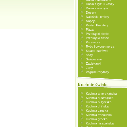
Dania z ryżu i kaszy
Dania z warzyw
Desery
Naleśniki, omlety
Napoje
Pasty i Pasztety
Pizza
Przekąski ciepłe
Przekąski zimne
Przetwory
Ryby i owoce morza
Sałatki i surówki
Sosy
Świąteczne
Zapiekanki
Zupy
Wigilijne rarytasy
Kuchnia amerykańska
Kuchnia australijska
Kuchnia bułgarska
Kuchnia chińska
Kuchnia czeska
Kuchnia francuska
Kuchnia grecka
Kuchnia hiszpańska