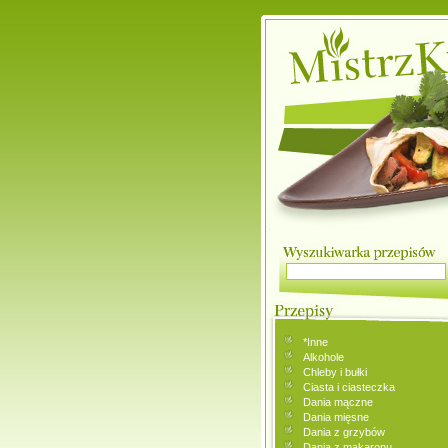
*Inne
Alkohole
Chleby i bułki
Ciasta i ciasteczka
Dania mączne
Dania mięsne
Dania z grzybów
Dania z makaronu