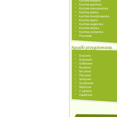
Kuchnia indyjska
Kuchnia japońska
Kuchnia meksykańska
Kuchnia polska
kuchnia skandynawska
Kuchnia tajska
Kuchnia węgierska
Kuchnia włoska
Kuchnia żydowska
Pozostałe
Duszone
Gotowane
Grillowane
Na parze
Na zimno
Pieczone
Smażone
Szybkowar
Wędzone
Z ogniska
Zapiekane