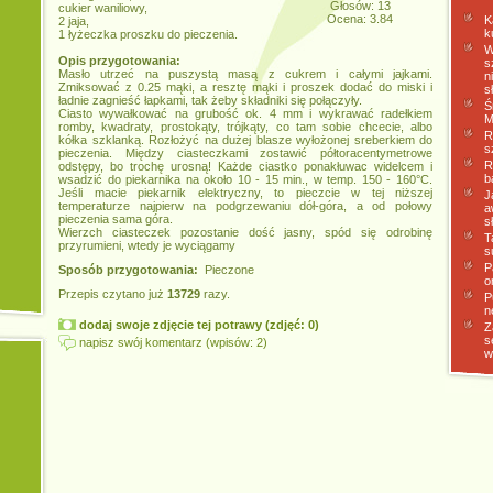
Głosów: 13
cukier waniliowy,
Ocena: 3.84
K
2 jaja,
k
1 łyżeczka proszku do pieczenia.
W
Opis przygotowania:
s
Masło utrzeć na puszystą masą z cukrem i całymi jajkami.
n
Zmiksować z 0.25 mąki, a resztę mąki i proszek dodać do miski i
s
ładnie zagnieść łapkami, tak żeby składniki się połączyły.
Ś
Ciasto wywałkować na grubość ok. 4 mm i wykrawać radełkiem
M
romby, kwadraty, prostokąty, trójkąty, co tam sobie chcecie, albo
R
kółka szklanką. Rozłożyć na dużej blasze wyłożonej sreberkiem do
s
pieczenia. Między ciasteczkami zostawić półtoracentymetrowe
R
odstępy, bo trochę urosną! Każde ciastko ponakłuwac widelcem i
b
wsadzić do piekarnika na około 10 - 15 min., w temp. 150 - 160°C.
Jeśli macie piekarnik elektryczny, to pieczcie w tej niższej
J
temperaturze najpierw na podgrzewaniu dół-góra, a od połowy
a
pieczenia sama góra.
s
Wierzch ciasteczek pozostanie dość jasny, spód się odrobinę
T
przyrumieni, wtedy je wyciągamy
s
P
Sposób przygotowania:
Pieczone
o
Przepis czytano już
13729
razy.
P
n
dodaj swoje zdjęcie tej potrawy (zdjęć: 0)
Z
s
napisz swój komentarz (wpisów: 2)
w