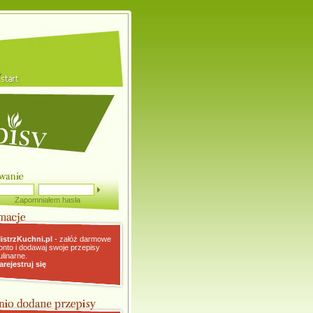
Zapomniałem hasła
istrzKuchni.pl
- załóż darmowe
onto i dodawaj swoje przepisy
ulinarne.
arejestruj się