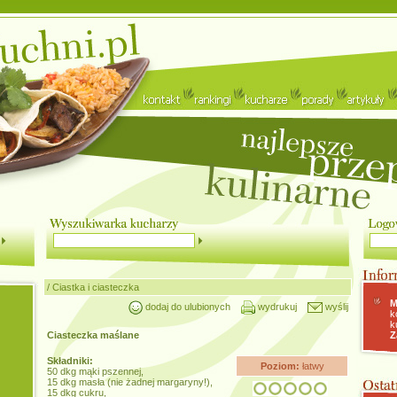
/
Ciastka i ciasteczka
M
dodaj do ulubionych
wydrukuj
wyślij
k
k
Ciasteczka maślane
Z
Składniki:
Poziom:
łatwy
50 dkg mąki pszennej,
15 dkg masła (nie żadnej margaryny!),
15 dkg cukru,