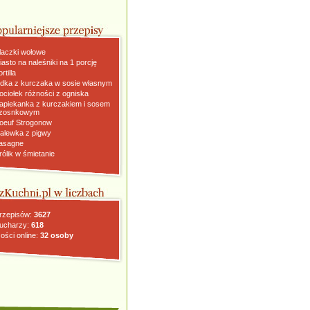
laczki wołowe
iasto na naleśniki na 1 porcję
rtilla
dka z kurczaka w sosie własnym
ociołek różności z ogniska
apiekanka z kurczakiem i sosem
zosnkowym
oeuf Strogonow
alewka z pigwy
asagne
rólik w śmietanie
rzepisów:
3627
ucharzy:
618
ości online:
32 osoby