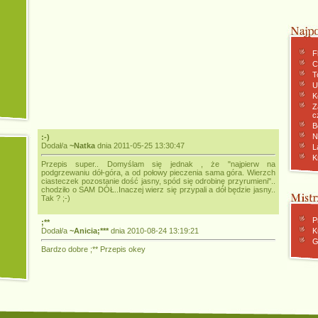
F
C
To
U
K
Z
c
B
N
:-)
Dodał/a
~Natka
dnia 2011-05-25 13:30:47
L
K
Przepis super.. Domyślam się jednak , że "najpierw na
podgrzewaniu dół-góra, a od połowy pieczenia sama góra. Wierzch
ciasteczek pozostanie dość jasny, spód się odrobinę przyrumieni"..
chodziło o SAM DÓŁ..Inaczej wierz się przypali a dół będzie jasny..
Tak ? ;-)
P
;**
Dodał/a
~Anicia;***
dnia 2010-08-24 13:19:21
K
G
Bardzo dobre ;** Przepis okey