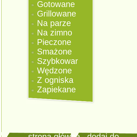
Gotowane
Grillowane
Na parze
Na zimno
Pieczone
Smażone
Szybkowar
Wędzone
Z ogniska
Zapiekane
strona główna
|
dodaj do