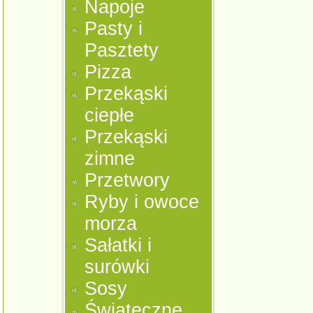
Napoje
Pasty i
Pasztety
Pizza
Przekąski
ciepłe
Przekąski
zimne
Przetwory
Ryby i owoce
morza
Sałatki i
surówki
Sosy
Świąteczne