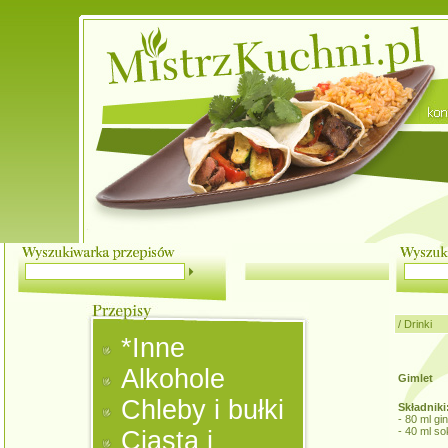
/
Drinki
*Inne
Alkohole
Gimlet
Chleby i bułki
Składniki
- 80 ml gi
- 40 ml so
Ciasta i