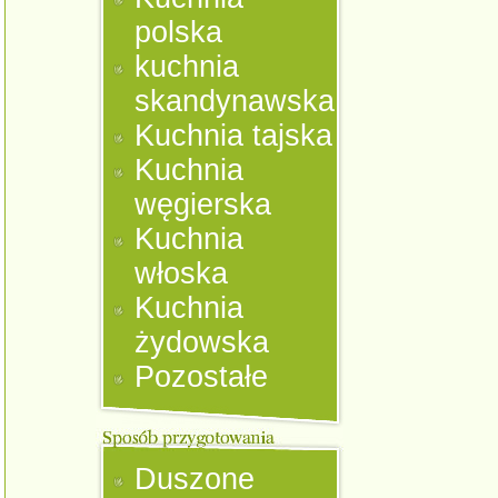
polska
kuchnia
skandynawska
Kuchnia tajska
Kuchnia
węgierska
Kuchnia
włoska
Kuchnia
żydowska
Pozostałe
Duszone