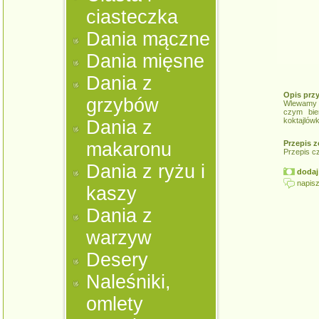
ciasteczka
Dania mączne
Dania mięsne
Dania z
Opis prz
grzybów
Wlewamy p
czym bie
koktajlówk
Dania z
makaronu
Przepis z
Przepis c
Dania z ryżu i
dodaj 
napisz
kaszy
Dania z
warzyw
Desery
Naleśniki,
omlety