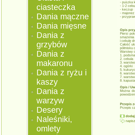
- puszka 
ciasteczka
- 1-2 cebu
- keczup
- majonez
Dania mączne
- przypr
Dania mięsne
Opis prz
Dania z
Piersi po
smażenia 
i cebulę d
grzybów
Całość uk
półmisku d
Dania z
Warstwy o
1. podsma
2. cebula
makaronu
3. warstw
4. ogórki
5. kukury
Dania z ryżu i
6. warstw
7. warstw
kaszy
8. kapust
Opis / Uw
Dania z
Można do
powodzeni
warzyw
Przepis z
Desery
Przepis c
dodaj 
Naleśniki,
napisz
omlety