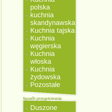
polska
kuchnia
skandynawska
Kuchnia tajska
Kuchnia
węgierska
Kuchnia
włoska
Kuchnia
żydowska
Pozostałe
Duszone