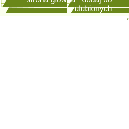
ulubionych
k