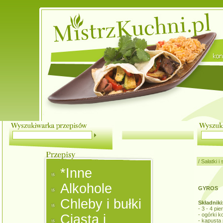
/
Sałatki i
*Inne
Alkohole
GYROS
Chleby i bułki
Składniki
- 3 - 4 pi
- ogórki 
Ciasta i
- kapusta