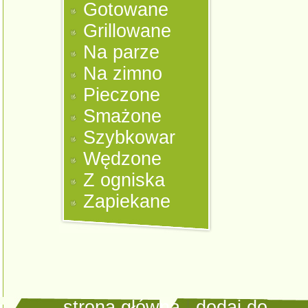
Gotowane
Grillowane
Na parze
Na zimno
Pieczone
Smażone
Szybkowar
Wędzone
Z ogniska
Zapiekane
strona główna
|
dodaj do