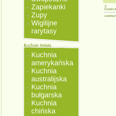
Zapiekanki
:)
Dodał/a
Zupy
uwielbia
Wigilijne
rarytasy
Kuchnia
amerykańska
Kuchnia
australijska
Kuchnia
bułgarska
Kuchnia
chińska