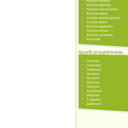
Kuchnia indyjska
Kuchnia japońska
Kuchnia meksykańska
Kuchnia polska
kuchnia skandynawska
Kuchnia tajska
Kuchnia węgierska
Kuchnia włoska
Kuchnia żydowska
Pozostałe
Duszone
Gotowane
Grillowane
Na parze
Na zimno
Pieczone
Smażone
Szybkowar
Wędzone
Z ogniska
Zapiekane