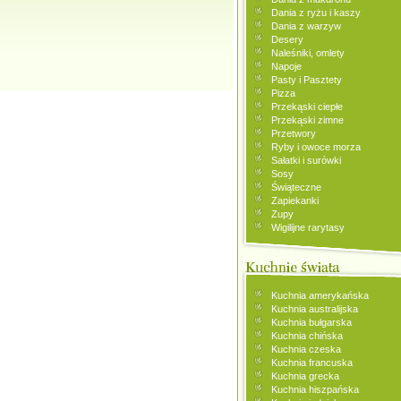
Dania z ryżu i kaszy
Dania z warzyw
Desery
Naleśniki, omlety
Napoje
Pasty i Pasztety
Pizza
Przekąski ciepłe
Przekąski zimne
Przetwory
Ryby i owoce morza
Sałatki i surówki
Sosy
Świąteczne
Zapiekanki
Zupy
Wigilijne rarytasy
Kuchnia amerykańska
Kuchnia australijska
Kuchnia bułgarska
Kuchnia chińska
Kuchnia czeska
Kuchnia francuska
Kuchnia grecka
Kuchnia hiszpańska