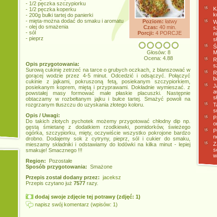
- 1/2 pęczka szczypiorku
K
- 1/2 pęczka koperku
k
- 200g bułki tartej do panierki
- mięta-można dodać do smaku i aromatu
Poziom:
łatwy
W
- olej do smażenia
Czas:
40 min.
s
- sól
Porcji:
4 PORCJE
n
- pieprz
s
Ś
Głosów: 8
M
Ocena: 4.88
R
Opis przygotowania:
s
Surową cukinię zetrzeć na tarce o grubych oczkach, z blanszować w
R
gorącej wodzie przez 4-5 minut. Odcedzić i odsączyć. Połączyć
b
cukinie z jajkami, pokruszoną fetą, posiekanym szczypiorkiem,
J
posiekanym koprem, miętą i przyprawami. Dokładnie wymieszać. z
a
powstałej masy formować małe płaskie placuszki. Następnie
s
obtaczamy w rozbełtanym jajku i bułce tartej. Smażyć powoli na
rozgrzanym tłuszczu do uzyskania złotego koloru.
T
s
Opis / Uwagi:
P
Do takich złotych pychotek możemy przygotować chłodny dip np.
o
gęstą śmietanę z dodatkiem rzodkiewki, pomidorków, świeżego
P
ogórka, szczypiorku, mięty, oczywiście wszystko pokrojone bardzo
n
drobno. Dodajemy sok z cytryny, pieprz, sól i cukier do smaku,
Z
mieszamy składniki i odstawiamy do lodówki na kilka minut - lepiej
s
smakuje! Smacznego !!!
w
Region:
Pozostałe
Sposób przygotowania:
Smażone
Przepis został dodany przez:
jaceksz
Przepis czytano już
7577
razy.
dodaj swoje zdjęcie tej potrawy (zdjęć: 1)
napisz swój komentarz (wpisów: 1)