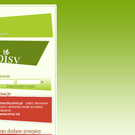
Zapomniałem hasła
istrzKuchni.pl
- załóż darmowe
onto i dodawaj swoje przepisy
ulinarne.
arejestruj się