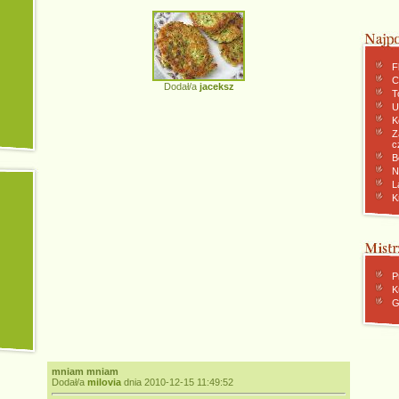
F
C
Dodał/a
jaceksz
To
U
K
Z
c
B
N
L
K
P
K
G
mniam mniam
Dodał/a
milovia
dnia 2010-12-15 11:49:52