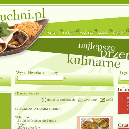
/
Dania z warzyw
M
dodaj do ulubionych
wydrukuj
wyślij
k
k
PLACUSZKI Z CUKINI-CUDNE !
Z
Składniki:
- 2 cukinie średnie lub 1 duża
- 3 jajka
- 150 g serka fety