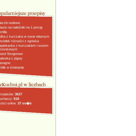
laczki wołowe
iasto na naleśniki na 1 porcję
rtilla
dka z kurczaka w sosie własnym
ociołek różności z ogniska
apiekanka z kurczakiem i sosem
zosnkowym
oeuf Strogonow
alewka z pigwy
asagne
rólik w śmietanie
rzepisów:
3627
ucharzy:
618
ości online:
37 os�b