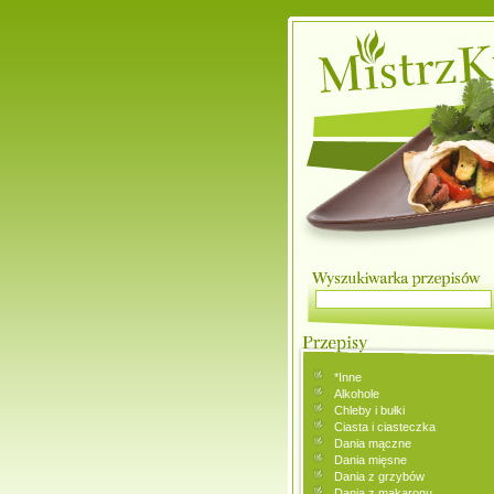
*Inne
Alkohole
Chleby i bułki
Ciasta i ciasteczka
Dania mączne
Dania mięsne
Dania z grzybów
Dania z makaronu