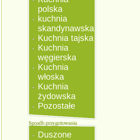
polska
kuchnia
skandynawska
Kuchnia tajska
Kuchnia
węgierska
Kuchnia
włoska
Kuchnia
żydowska
Pozostałe
Duszone