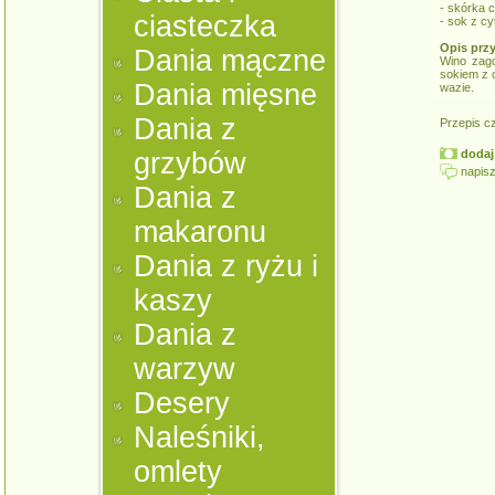
- skórka 
ciasteczka
- sok z c
Opis prz
Dania mączne
Wino zago
sokiem z 
Dania mięsne
wazie.
Dania z
Przepis c
dodaj 
grzybów
napisz
Dania z
makaronu
Dania z ryżu i
kaszy
Dania z
warzyw
Desery
Naleśniki,
omlety