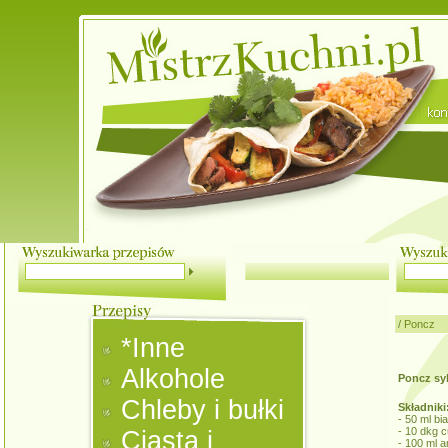
/
Poncz
*Inne
Alkohole
Poncz sy
Chleby i bułki
Składniki
- 50 ml b
- 10 dkg 
Ciasta i
- 100 ml a