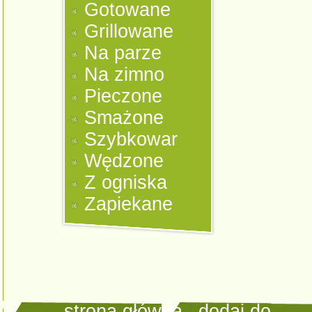
Gotowane
Grillowane
Na parze
Na zimno
Pieczone
Smażone
Szybkowar
Wędzone
Z ogniska
Zapiekane
strona główna
|
dodaj do