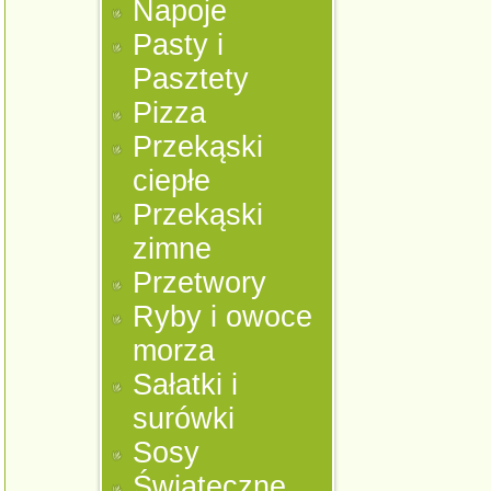
Napoje
Pasty i
Pasztety
Pizza
Przekąski
ciepłe
Przekąski
zimne
Przetwory
Ryby i owoce
morza
Sałatki i
surówki
Sosy
Świąteczne