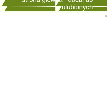
ulubionych
k