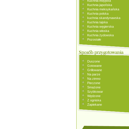
Kuchnia indyjska
Kuchnia japońska
Kuchnia meksykańska
Kuchnia polska
kuchnia skandynawska
Kuchnia tajska
Kuchnia węgierska
Kuchnia włoska
Kuchnia żydowska
Pozostałe
Duszone
Gotowane
Grillowane
Na parze
Na zimno
Pieczone
Smażone
Szybkowar
Wędzone
Z ogniska
Zapiekane