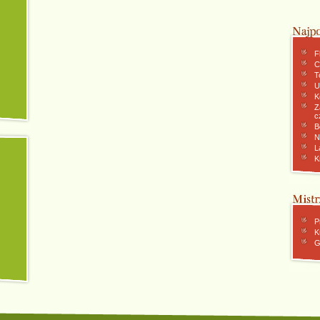
F
C
To
U
K
Z
c
B
N
L
K
P
K
G