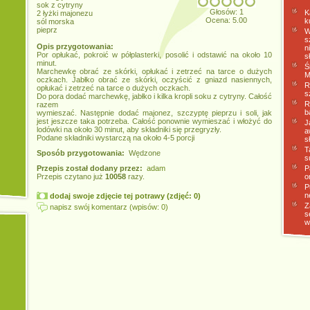
sok z cytryny
Głosów: 1
K
2 łyżki majonezu
Ocena: 5.00
k
sól morska
pieprz
W
s
Opis przygotowania:
n
Por opłukać, pokroić w półplasterki, posolić i odstawić na około 10
s
minut.
Ś
Marchewkę obrać ze skórki, opłukać i zetrzeć na tarce o dużych
M
oczkach. Jabłko obrać ze skórki, oczyścić z gniazd nasiennych,
R
opłukać i zetrzeć na tarce o dużych oczkach.
s
Do pora dodać marchewkę, jabłko i kilka kropli soku z cytryny. Całość
R
razem
b
wymieszać. Następnie dodać majonez, szczyptę pieprzu i soli, jak
jest jeszcze taka potrzeba. Całość ponownie wymieszać i włożyć do
J
lodówki na około 30 minut, aby składniki się przegryzły.
a
Podane składniki wystarczą na około 4-5 porcji
s
T
Sposób przygotowania:
Wędzone
s
Przepis został dodany przez:
adam
P
Przepis czytano już
10058
razy.
o
P
n
dodaj swoje zdjęcie tej potrawy (zdjęć: 0)
Z
napisz swój komentarz (wpisów: 0)
s
w