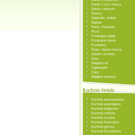
Dania z ryżu i kaszy
Dania z warzyw
Desery
Naleśniki, omlety
Napoje
Pasty i Pasztety
Pizza
Przekąski ciepłe
Przekąski zimne
Przetwory
Ryby i owoce morza
Sałatki i surówki
Sosy
Świąteczne
Zapiekanki
Zupy
Wigilijne rarytasy
Kuchnia amerykańska
Kuchnia australijska
Kuchnia bułgarska
Kuchnia chińska
Kuchnia czeska
Kuchnia francuska
Kuchnia grecka
Kuchnia hiszpańska