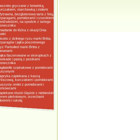
aszotto gryczane z botwinką,
urczakiem, marchewką i ziołami
ytrawna, bezglutenowa tarta z fetą,
zparagami, pomidorami i czosnkiem
iedźwiedzim, na spodzie z tartego
łonecznika
niadanie do łóżka z okazji Dnia
atki
isotto z dzikiego ryżu marki Britta,
zparagów i jajka poszetowego
yż Parboiled marki Britta z
ananami
ajka faszerowane w skorupkach z
wokado i pastą z pestkami
łonecznika
agliatelle szpinakowe z pomidorami
uszonymi
apryka zapiekana z kaszą
rkiszową, kurczakiem i pomidorami
uszysty omlet z pomidorami i
erkowcami
apiekane kluski śląskie z niebieskim
erem pleśniowym, orzechami
łoskimi i rukolą