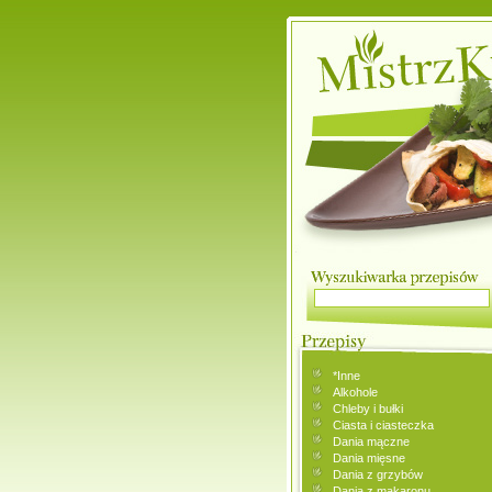
*Inne
Alkohole
Chleby i bułki
Ciasta i ciasteczka
Dania mączne
Dania mięsne
Dania z grzybów
Dania z makaronu