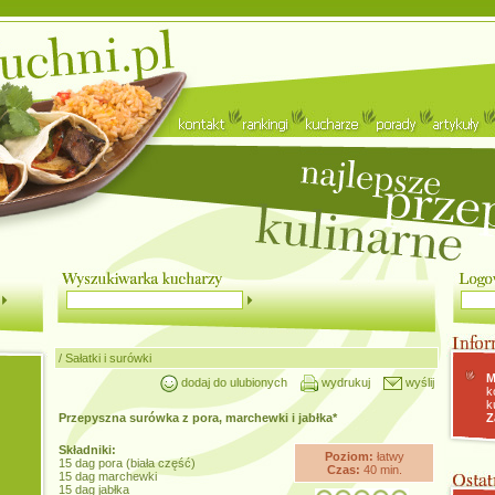
/
Sałatki i surówki
M
dodaj do ulubionych
wydrukuj
wyślij
k
k
Przepyszna surówka z pora, marchewki i jabłka*
Z
Składniki:
Poziom:
łatwy
15 dag pora (biała część)
Czas:
40 min.
15 dag marchewki
15 dag jabłka