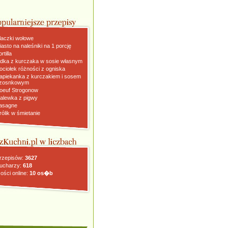
laczki wołowe
iasto na naleśniki na 1 porcję
rtilla
dka z kurczaka w sosie własnym
ociołek różności z ogniska
apiekanka z kurczakiem i sosem
zosnkowym
oeuf Strogonow
alewka z pigwy
asagne
rólik w śmietanie
rzepisów:
3627
ucharzy:
618
ości online:
10 os�b