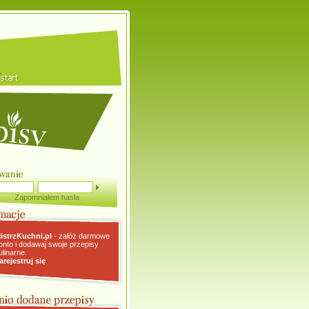
Zapomniałem hasła
istrzKuchni.pl
- załóż darmowe
onto i dodawaj swoje przepisy
ulinarne.
arejestruj się