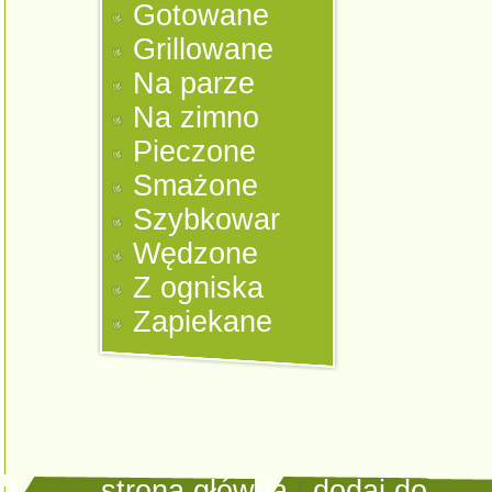
Gotowane
Grillowane
Na parze
Na zimno
Pieczone
Smażone
Szybkowar
Wędzone
Z ogniska
Zapiekane
strona główna
|
dodaj do