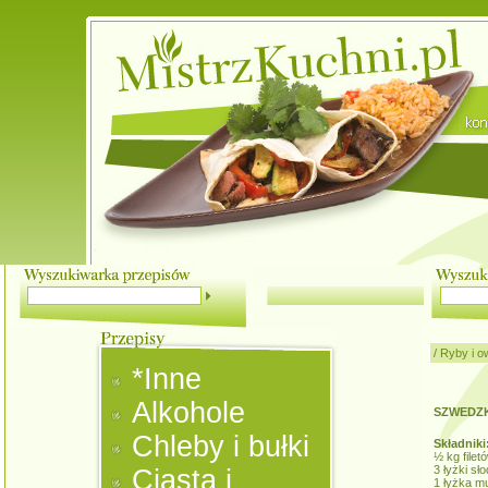
/
Ryby i o
*Inne
Alkohole
SZWEDZK
Chleby i bułki
Składniki
½ kg file
3 łyżki sł
Ciasta i
1 łyżka mu