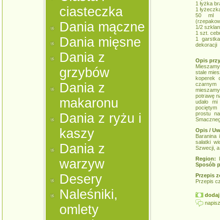
1 łyżka b
ciasteczka
1 łyżeczka
50 ml ne
(rzepakow
Dania mączne
1/2 szkla
1 szt. cebu
Dania mięsne
1 garstk
dekoracji
Dania z
Opis prz
Mieszamy m
grzybów
stale mies
koperek 
Dania z
czarnym 
mieszamy 
potrawę na
makaronu
udało mi
pociętym
prostu na
Dania z ryżu i
Smaczneg
kaszy
Opis / Uw
Baranina 
sałatki w
Dania z
Szwecji, a
Region:
k
warzyw
Sposób p
Desery
Przepis z
Przepis c
Naleśniki,
dodaj 
napisz
omlety