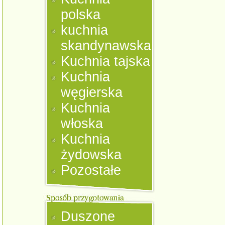
polska
kuchnia
skandynawska
Kuchnia tajska
Kuchnia
węgierska
Kuchnia
włoska
Kuchnia
żydowska
Pozostałe
Duszone