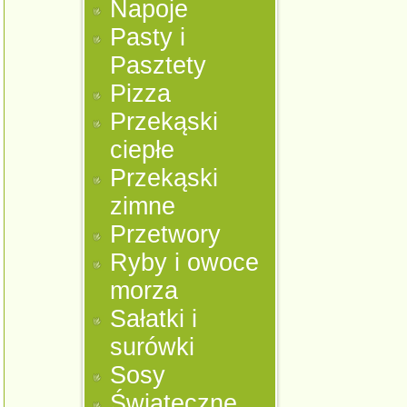
Napoje
Pasty i
Pasztety
Pizza
Przekąski
ciepłe
Przekąski
zimne
Przetwory
Ryby i owoce
morza
Sałatki i
surówki
Sosy
Świąteczne