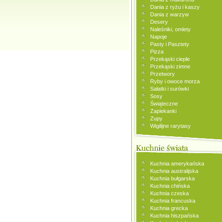
Dania z ryżu i kaszy
Dania z warzyw
Desery
Naleśniki, omlety
Napoje
Pasty i Pasztety
Pizza
Przekąski ciepłe
Przekąski zimne
Przetwory
Ryby i owoce morza
Sałatki i surówki
Sosy
Świąteczne
Zapiekanki
Zupy
Wigilijne rarytasy
Kuchnia amerykańska
Kuchnia australijska
Kuchnia bułgarska
Kuchnia chińska
Kuchnia czeska
Kuchnia francuska
Kuchnia grecka
Kuchnia hiszpańska