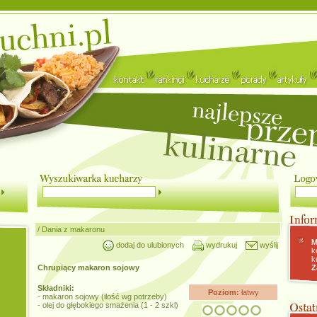
/
Dania z makaronu
M
dodaj do ulubionych
wydrukuj
wyślij
k
k
Chrupiący makaron sojowy
Z
Składniki:
Poziom:
łatwy
- makaron sojowy (ilość wg potrzeby)
- olej do głębokiego smażenia (1 - 2 szkl)