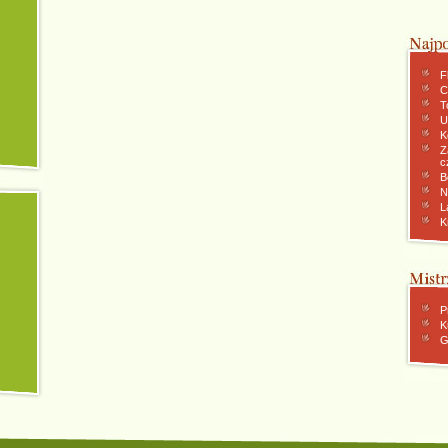
F
C
To
U
K
Z
c
B
N
L
K
P
K
G