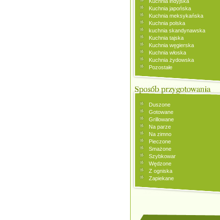
Kuchnia indyjska
Kuchnia japońska
Kuchnia meksykańska
Kuchnia polska
kuchnia skandynawska
Kuchnia tajska
Kuchnia węgierska
Kuchnia włoska
Kuchnia żydowska
Pozostałe
Duszone
Gotowane
Grillowane
Na parze
Na zimno
Pieczone
Smażone
Szybkowar
Wędzone
Z ogniska
Zapiekane