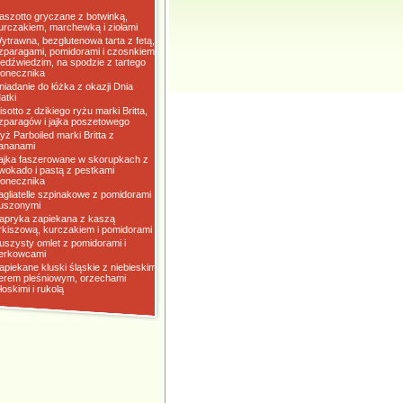
aszotto gryczane z botwinką,
urczakiem, marchewką i ziołami
ytrawna, bezglutenowa tarta z fetą,
zparagami, pomidorami i czosnkiem
iedźwiedzim, na spodzie z tartego
łonecznika
niadanie do łóżka z okazji Dnia
atki
isotto z dzikiego ryżu marki Britta,
zparagów i jajka poszetowego
yż Parboiled marki Britta z
ananami
ajka faszerowane w skorupkach z
wokado i pastą z pestkami
łonecznika
agliatelle szpinakowe z pomidorami
uszonymi
apryka zapiekana z kaszą
rkiszową, kurczakiem i pomidorami
uszysty omlet z pomidorami i
erkowcami
apiekane kluski śląskie z niebieskim
erem pleśniowym, orzechami
łoskimi i rukolą