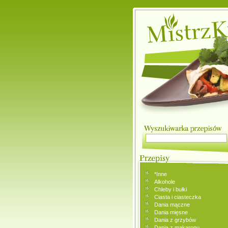
*Inne
Alkohole
Chleby i bułki
Ciasta i ciasteczka
Dania mączne
Dania mięsne
Dania z grzybów
Dania z makaronu