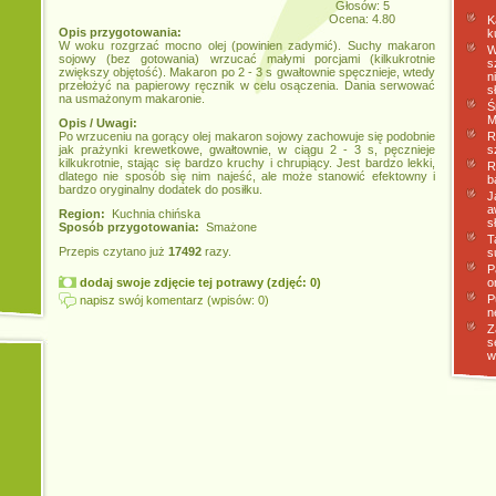
Głosów: 5
Ocena: 4.80
K
Opis przygotowania:
k
W woku rozgrzać mocno olej (powinien zadymić). Suchy makaron
W
sojowy (bez gotowania) wrzucać małymi porcjami (kilkukrotnie
s
zwiększy objętość). Makaron po 2 - 3 s gwałtownie spęcznieje, wtedy
n
przełożyć na papierowy ręcznik w celu osączenia. Dania serwować
s
na usmażonym makaronie.
Ś
M
Opis / Uwagi:
Po wrzuceniu na gorący olej makaron sojowy zachowuje się podobnie
R
jak prażynki krewetkowe, gwałtownie, w ciągu 2 - 3 s, pęcznieje
s
kilkukrotnie, stając się bardzo kruchy i chrupiący. Jest bardzo lekki,
R
dlatego nie sposób się nim najeść, ale może stanowić efektowny i
b
bardzo oryginalny dodatek do posiłku.
J
a
Region:
Kuchnia chińska
s
Sposób przygotowania:
Smażone
T
Przepis czytano już
17492
razy.
s
P
dodaj swoje zdjęcie tej potrawy (zdjęć: 0)
o
P
napisz swój komentarz (wpisów: 0)
n
Z
s
w