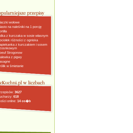
laczki wołowe
iasto na naleśniki na 1 porcję
rtilla
dka z kurczaka w sosie własnym
ociołek różności z ogniska
apiekanka z kurczakiem i sosem
zosnkowym
oeuf Strogonow
alewka z pigwy
asagne
rólik w śmietanie
rzepisów:
3627
ucharzy:
618
ości online:
14 os�b