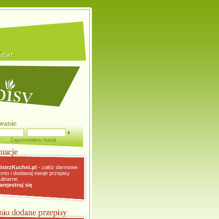
Zapomniałem hasła
istrzKuchni.pl
- załóż darmowe
onto i dodawaj swoje przepisy
ulinarne.
arejestruj się