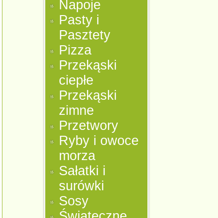
Napoje
Pasty i
Pasztety
Pizza
Przekąski
ciepłe
Przekąski
zimne
Przetwory
Ryby i owoce
morza
Sałatki i
surówki
Sosy
Świąteczne