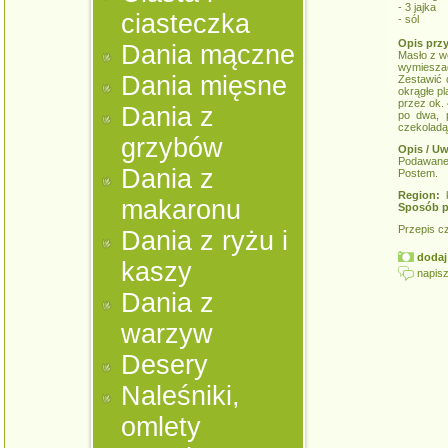
- 3 jajka
ciasteczka
- sól
Opis prz
Dania mączne
Masło z w
wymieszać
Dania mięsne
Zestawić 
okrągłe p
przez ok.
Dania z
po dwa, p
czekoladą
grzybów
Opis / Uw
Podawane 
Dania z
Postem.
Region:
k
makaronu
Sposób p
Przepis c
Dania z ryżu i
dodaj 
kaszy
napisz
Dania z
warzyw
Desery
Naleśniki,
omlety