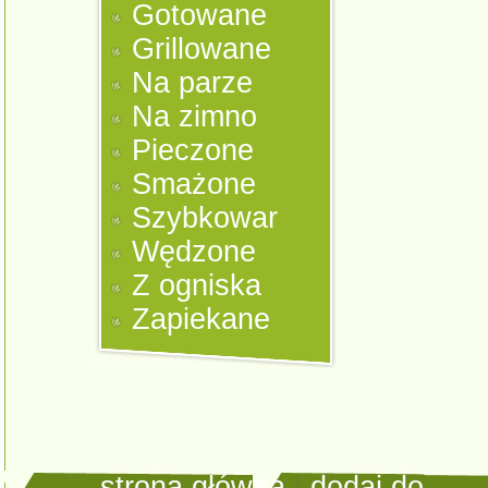
Gotowane
Grillowane
Na parze
Na zimno
Pieczone
Smażone
Szybkowar
Wędzone
Z ogniska
Zapiekane
strona główna
|
dodaj do