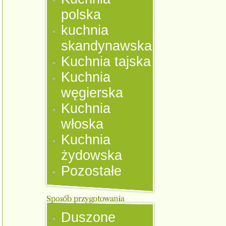
polska
kuchnia
skandynawska
Kuchnia tajska
Kuchnia
węgierska
Kuchnia
włoska
Kuchnia
żydowska
Pozostałe
Duszone