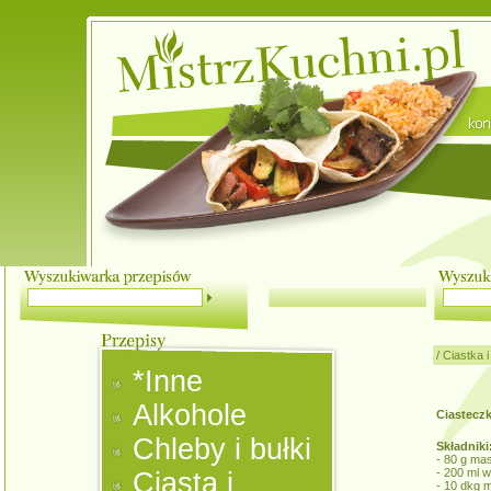
/
Ciastka i
*Inne
Alkohole
Ciasteczk
Chleby i bułki
Składniki
- 80 g mas
- 200 ml 
Ciasta i
- 10 dkg 