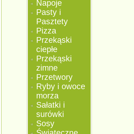
Napoje
Pasty i
Pasztety
Pizza
Przekąski
ciepłe
Przekąski
zimne
Przetwory
Ryby i owoce
morza
Sałatki i
surówki
Sosy
Świąteczne