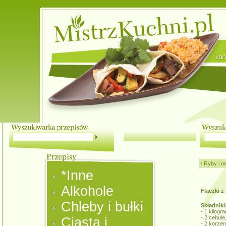
/
Ryby i o
*Inne
Alkohole
Flaczki z 
Chleby i bułki
Składniki
- 1 kilogra
- 2 cebule
Ciasta i
- 2 korzen