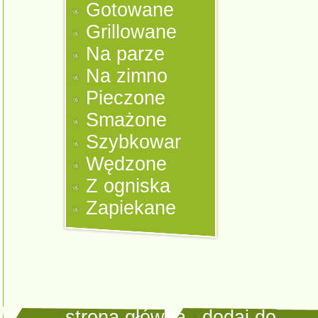
Gotowane
Grillowane
Na parze
Na zimno
Pieczone
Smażone
Szybkowar
Wędzone
Z ogniska
Zapiekane
strona główna
|
dodaj do