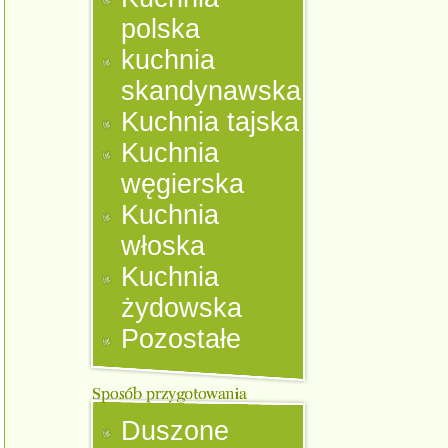
polska
kuchnia
skandynawska
Kuchnia tajska
Kuchnia
węgierska
Kuchnia
włoska
Kuchnia
żydowska
Pozostałe
Duszone