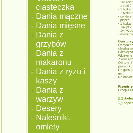
- 1/2 seler
ciasteczka
- 1 szkl.ś
- 1 łyżka 
- 1 łyżka 
Dania mączne
- sól do 
- pieprz
Dania mięsne
- 1 łyżka
- 1/4 łyżk
- 1/4 łyże
Dania z
- włoszcz
grzybów
Opis prz
Oczyszczo
chłodne m
Dania z
Później zd
Włożyć je 
Z włoszcz
makaronu
Obrany i 
paseczki,
Dania z ryżu i
Do garnka
min.
Na koniec
kaszy
Przepis z
Dania z
Przepis c
warzyw
dodaj 
napisz
Desery
Naleśniki,
omlety