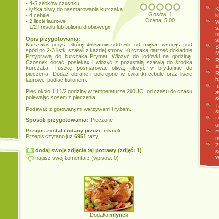
- 4-5 ząbków czosnku
K
- łyżka oliwy do nasmarowania kurczaka
Głosów: 1
k
- 4 cebule
Ocena: 5.00
- 2 liście laurowe
W
- 1/2 l rosołu lub bulionu drobiowego
s
n
Opis przygotowania:
s
Kurczaka umyć. Skórę delikatnie oddzielić od mięsa, wsunąć pod
Ś
spód po 2-3 listki szałwii z każdej strony. Kurczaka natrzeć dokładnie
M
Przyprawą do kurczaka Prymat. Włożyć do lodówki na godzinę.
R
Czosnek obrać, posiekać i włożyć z pozostałą szałwią do środka
s
kurczaka. Tuszkę posmarować oliwą, ułożyć w brytfannie do
R
pieczenia. Dodać obrane i pokrojone w ćwiartki cebule oraz liście
b
laurowe, podlać bulionem.
J
Piec około 1 i 1/2 godziny w temperaturze 200ÚC, od czasu do czasu
a
polewając sosem z pieczenia.
s
T
Podawać z gotowanymi warzywami i ryżem.
s
P
Sposób przygotowania:
Pieczone
o
Przepis został dodany przez:
mlynek
P
Przepis czytano już
6951
razy.
n
Z
dodaj swoje zdjęcie tej potrawy (zdjęć: 1)
s
w
napisz swój komentarz (wpisów: 0)
Dodał/a
mlynek