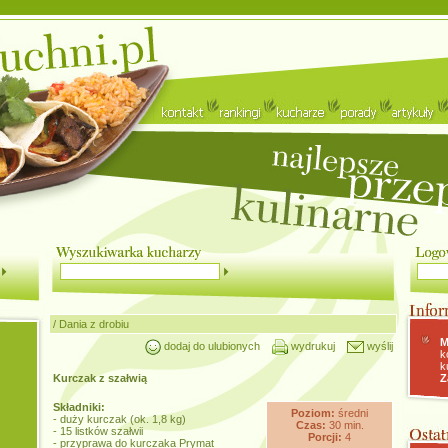
/
Dania z drobiu
M
dodaj do ulubionych
wydrukuj
wyślij
k
k
Kurczak z szałwią
Z
Składniki:
Poziom:
średni
- duży kurczak (ok. 1,8 kg)
Czas:
30 min.
- 15 listków szałwii
Porcji:
4
- przyprawa do kurczaka Prymat