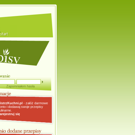
Zapomniałem hasła
istrzKuchni.pl
- załóż darmowe
onto i dodawaj swoje przepisy
ulinarne.
arejestruj się