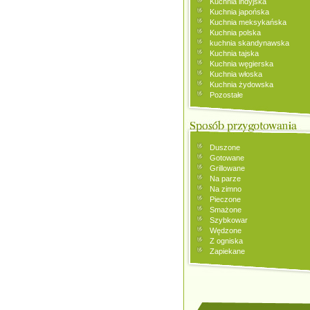
Kuchnia indyjska
Kuchnia japońska
Kuchnia meksykańska
Kuchnia polska
kuchnia skandynawska
Kuchnia tajska
Kuchnia węgierska
Kuchnia włoska
Kuchnia żydowska
Pozostałe
Duszone
Gotowane
Grillowane
Na parze
Na zimno
Pieczone
Smażone
Szybkowar
Wędzone
Z ogniska
Zapiekane