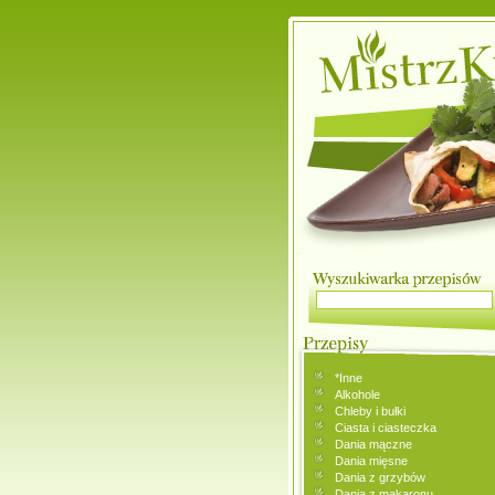
*Inne
Alkohole
Chleby i bułki
Ciasta i ciasteczka
Dania mączne
Dania mięsne
Dania z grzybów
Dania z makaronu