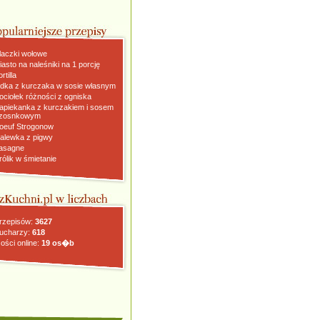
laczki wołowe
iasto na naleśniki na 1 porcję
rtilla
dka z kurczaka w sosie własnym
ociołek różności z ogniska
apiekanka z kurczakiem i sosem
zosnkowym
oeuf Strogonow
alewka z pigwy
asagne
rólik w śmietanie
rzepisów:
3627
ucharzy:
618
ości online:
19 os�b