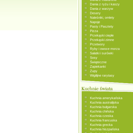
Dania z ryżu i kaszy
Dania z warzyw
Desery
Naleśniki, omlety
Napoje
Pasty i Pasztety
Pizza
Przekąski ciepłe
Przekąski zimne
Przetwory
Ryby i owoce morza
Sałatki i surówki
Sosy
Świąteczne
Zapiekanki
Zupy
Wigilijne rarytasy
Kuchnia amerykańska
Kuchnia australijska
Kuchnia bułgarska
Kuchnia chińska
Kuchnia czeska
Kuchnia francuska
Kuchnia grecka
Kuchnia hiszpańska