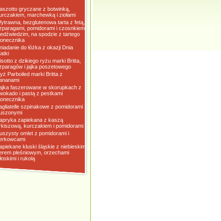
aszotto gryczane z botwinką,
urczakiem, marchewką i ziołami
ytrawna, bezglutenowa tarta z fetą,
zparagami, pomidorami i czosnkiem
iedźwiedzim, na spodzie z tartego
łonecznika
niadanie do łóżka z okazji Dnia
atki
isotto z dzikiego ryżu marki Britta,
zparagów i jajka poszetowego
yż Parboiled marki Britta z
ananami
ajka faszerowane w skorupkach z
wokado i pastą z pestkami
łonecznika
agliatelle szpinakowe z pomidorami
uszonymi
apryka zapiekana z kaszą
rkiszową, kurczakiem i pomidorami
uszysty omlet z pomidorami i
erkowcami
apiekane kluski śląskie z niebieskim
erem pleśniowym, orzechami
łoskimi i rukolą