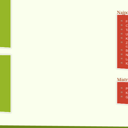
F
C
To
U
K
Z
c
B
N
L
K
P
K
G