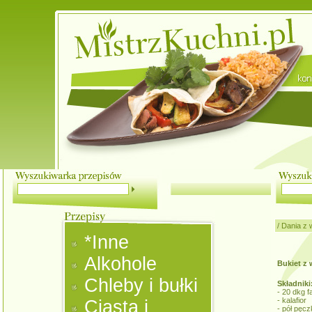
/
Dania z
*Inne
Alkohole
Bukiet z
Chleby i bułki
Składniki
- 20 dkg f
- kalafior
Ciasta i
- pół pęc