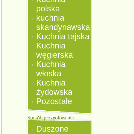
polska
kuchnia
skandynawska
Kuchnia tajska
Kuchnia
węgierska
Kuchnia
włoska
Kuchnia
żydowska
Pozostałe
Duszone