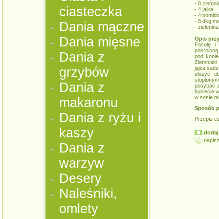
- 8 ziemn
ciasteczka
- 4 jajka
- 4 pomid
- 8 dkg m
Dania mączne
- zielenina
Dania mięsne
Opis prz
Fasolę i
pokrojoną
Dania z
pod konie
Ziemniak
grzybów
jajka sad
ułożyć ob
stopionym
Dania z
posypać z
bukiecie 
w sosie ml
makaronu
Sposób p
Dania z ryżu i
Przepis c
kaszy
dodaj 
napisz
Dania z
warzyw
Desery
Naleśniki,
omlety