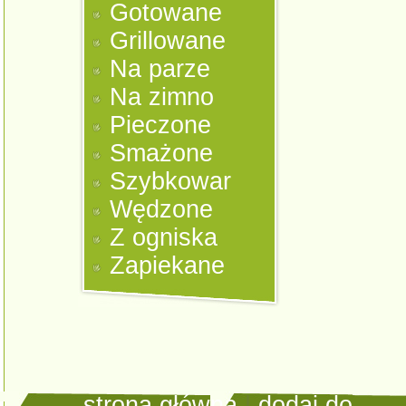
Gotowane
Grillowane
Na parze
Na zimno
Pieczone
Smażone
Szybkowar
Wędzone
Z ogniska
Zapiekane
strona główna
|
dodaj do