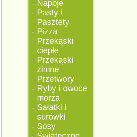
Napoje
Pasty i
Pasztety
Pizza
Przekąski
ciepłe
Przekąski
zimne
Przetwory
Ryby i owoce
morza
Sałatki i
surówki
Sosy
Świąteczne