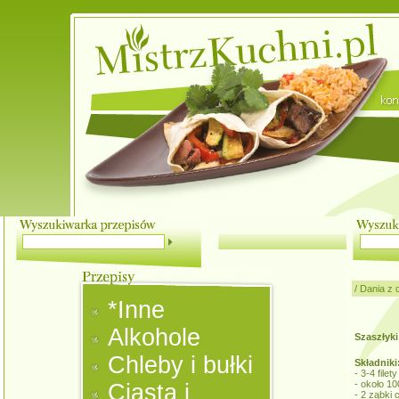
/
Dania z 
*Inne
Alkohole
Szaszłyki
Chleby i bułki
Składniki
- 3-4 file
- około 10
Ciasta i
- 2 ząbki