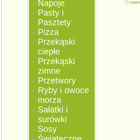
Napoje
napisz
Pasty i
Pasztety
Pizza
Przekąski
ciepłe
Przekąski
zimne
Przetwory
Ryby i owoce
morza
Sałatki i
surówki
Sosy
Świąteczne