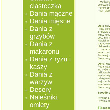
- łyżecz
ciasteczka
polecam ś
- około 1
- sól i pi
Dania mączne
Dania mięsne
Opis prz
Dania z
Filety pok
z oliwek 
grzybów
wino. Mię
godzin (i
Nawlekam
Dania z
tradycyjn
piekarni
makaronu
rozsmaro
smaczne i
Podawaj z 
Dania z ryżu i
Smacznego
Opis / Uw
kaszy
Podaj sza
lub ryżem
Dania z
grillowan
wysychały 
odstępam
warzyw
wyjdzie, 
warzywami
Smacznego
Desery
Sposób p
Naleśniki,
Przepis z
Przepis c
omlety
dodaj 