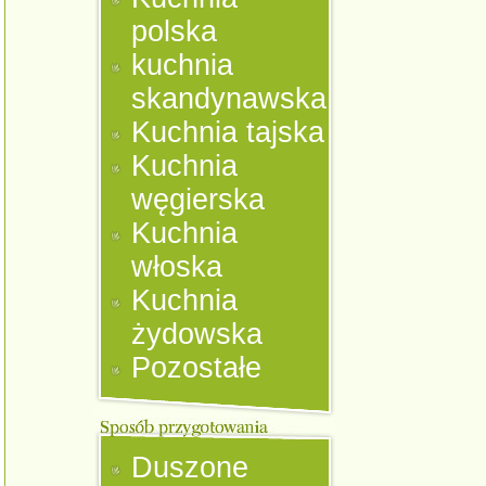
polska
kuchnia
skandynawska
Kuchnia tajska
Kuchnia
węgierska
Kuchnia
włoska
Kuchnia
żydowska
Pozostałe
Duszone