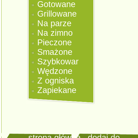
Gotowane
Grillowane
Na parze
Na zimno
Pieczone
Smażone
Szybkowar
Wędzone
Z ogniska
Zapiekane
strona główna
|
dodaj do