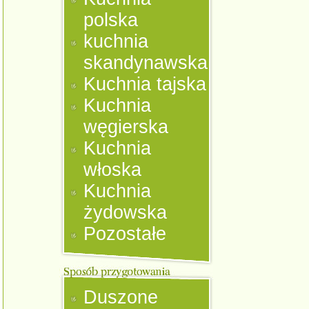
polska
kuchnia
skandynawska
Kuchnia tajska
Kuchnia
węgierska
Kuchnia
włoska
Kuchnia
żydowska
Pozostałe
Duszone