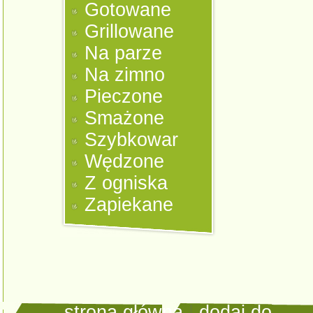
Gotowane
Grillowane
Na parze
Na zimno
Pieczone
Smażone
Szybkowar
Wędzone
Z ogniska
Zapiekane
strona główna
|
dodaj do