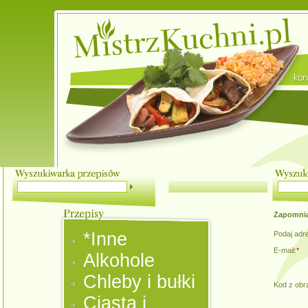
Zapomnia
*Inne
Podaj adr
E-mail:
*
Alkohole
Chleby i bułki
Kod z obr
Ciasta i