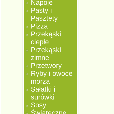
Napoje
Pasty i
Pasztety
Pizza
Przekąski
ciepłe
Przekąski
zimne
Przetwory
Ryby i owoce
morza
Sałatki i
surówki
Sosy
Świąteczne