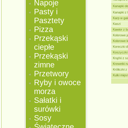
Napoje
Kanapki d
Pasty i
Kanapki z 
Pasztety
Karp w gal
Kaszi
Pizza
Kawior z 
Kolorowe j
Przekąski
Kolorowe k
ciepłe
Koreczki d
Koszyczki 
Przekąski
Krążki z s
zimne
Krewetki n
Króliczki z
Przetwory
Kulki mięs
Ryby i owoce
morza
Sałatki i
surówki
Sosy
Świąteczne