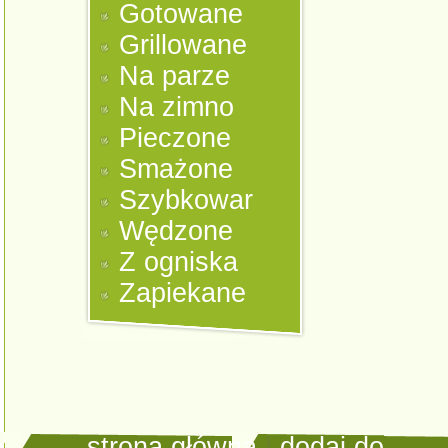
Gotowane
Grillowane
Na parze
Na zimno
Pieczone
Smażone
Szybkowar
Wędzone
Z ogniska
Zapiekane
strona główna
|
dodaj do