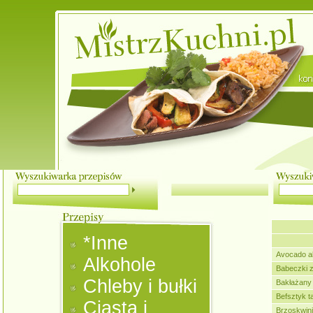
*Inne
Avocado al
Alkohole
Babeczki 
Chleby i bułki
Bakłażany
Befsztyk t
Ciasta i
Brzoskwin