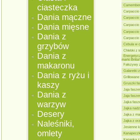
ciasteczka
Camembert
Carpaccio
Dania mączne
Carpaccio 
Dania mięsne
Carpaccio
Carpaccio
Dania z
Carpaccio
grzybów
Cebula w 
Chlebki z 
Dania z
Energetycz
marki Britta!
makaronu
Fałszywy 
Galaretki 
Dania z ryżu i
Grillowane 
kaszy
Gruszki f
Jaja fasz
Dania z
Jaja fasz
warzyw
Jajka fasz
Jajka nad
Desery
Jajka z m
Jajka z or
Naleśniki,
Jesienne 
omlety
Kanapeczk
Kanapka z 