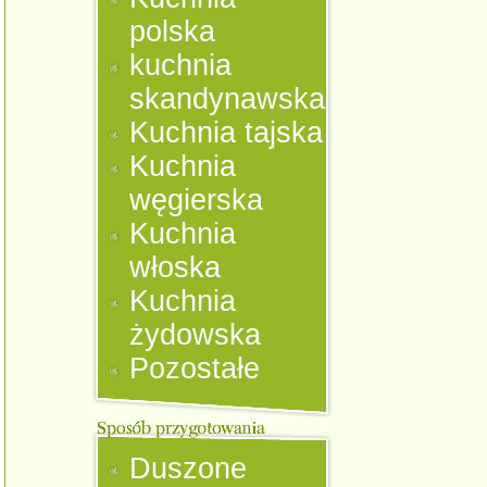
polska
kuchnia
skandynawska
Kuchnia tajska
Kuchnia
węgierska
Kuchnia
włoska
Kuchnia
żydowska
Pozostałe
Duszone