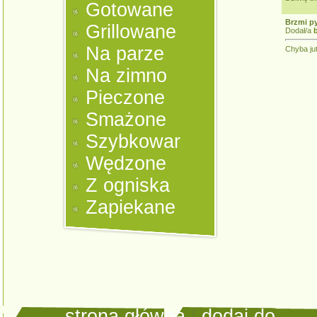
Gotowane
Brzmi p
Grillowane
Dodał/a
Na parze
Chyba jut
Na zimno
Pieczone
Smażone
Szybkowar
Wędzone
Z ogniska
Zapiekane
strona główna
|
dodaj do