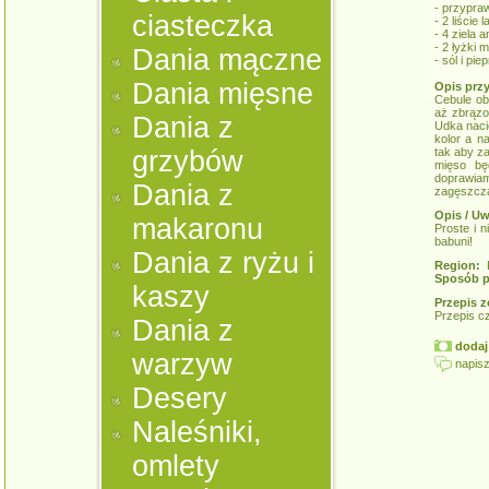
- przypra
ciasteczka
- 2 liście 
- 4 ziela a
- 2 łyżki m
Dania mączne
- sól i pi
Dania mięsne
Opis prz
Cebule ob
aż zbrązo
Dania z
Udka naci
kolor a n
grzybów
tak aby z
mięso bę
doprawia
Dania z
zagęszcz
Opis / Uw
makaronu
Proste i 
babuni!
Dania z ryżu i
Region:
K
Sposób p
kaszy
Przepis z
Przepis c
Dania z
dodaj 
warzyw
napisz
Desery
Naleśniki,
omlety