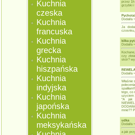
Kuchnia
przez 1h
grzybki i
czeska
Pychota!
Dodał/a
Kuchnia
Ja doda
francuska
czosnku,
Kuchnia
kilka py
Dodał/a
grecka
Kochane,
czy zło
Kuchnia
skór? wy
hiszpańska
REWEL
Dodał/a
Kuchnia
Właśnie 
poleceni
indyjska
spaliłam
tego, co 
Kuchnia
uzyciem 
"A jak
NIEWIE
japońska
DODAWAĆ
mnie?? P
Kuchnia
udka
meksykańska
Dodał/a
Kuchnia
a jak pr