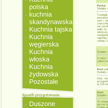
polska
Pycha!
Dodał/a
kuchnia
Czepia
pseudozn
skandynawska
sam i ni
znacznie
nie zeszk
Kuchnia tajska
pałki, t
obmycie,
Kuchnia
następni
najmniej 
robotę i 
węgierska
.
Kuchnia
Dodał/a
włoska
A może w
całości 
Kuchnia
Knot c.d
żydowska
Dodał/a
Ktoś kt
Pozostałe
przygoto
te 120 mi
Knot
Dodał/a
To chyba
Duszone
nie ma zb
Dziwię si