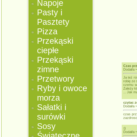
Napoje
Pasty i
Pasztety
Pizza
Przekąski
ciepłe
Przekąski
Czas prz
zimne
Dodał/a
Przetwory
Ja też ro
robię ze 
czemu wy
Ryby i owoce
Zależy k
... Jak ma
morza
czytac 
Sałatki i
Dodał/a
surówki
czas prz
zazdrosc
Sosy
:)
Dodał/a
Świąteczne