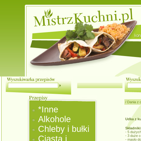
/
Dania z 
*Inne
Alkohole
Udka z k
Chleby i bułki
Składniki
- 5 dużyc
- 3 duże c
Ciasta i
- masło d