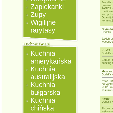
Jak dla 
Zapiekanki
gotować
PANIE kt
o milcze
Zupy
wszystko
Ogarnijc
Wigilijne
komentują
rarytasy
czym do
Dodał/a
Jakich p
wyostrzon
Kris19
Kuchnia
Dodał/a
amerykańska
Cebule 
godzinę 
Kuchnia
Masz rac
Dodał/a
australijska
"Ktoś k
Kuchnia
przygoto
te 120 mi
w sumie 
bułgarska
Kuchnia
niezłe
Dodał/a
chińska
Ale jak 
wytrawne