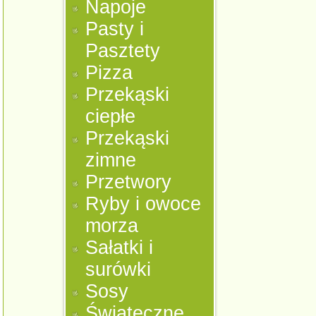
Napoje
Pasty i
Pasztety
Pizza
Przekąski
ciepłe
Przekąski
zimne
Przetwory
Ryby i owoce
morza
Sałatki i
surówki
Sosy
Świąteczne