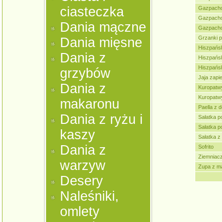
ciasteczka
Gazpach
Gazpacho
Dania mączne
Gazpacho
Grzanki 
Dania mięsne
Hiszpańsk
Dania z
Hiszpańs
Hiszpańska
grzybów
Jaja zapi
Dania z
Kuropatw
Kuropatwy
makaronu
Paella z 
Dania z ryżu i
Sałatka p
Sałatka p
kaszy
Sałatka z
Dania z
Sofrito
Ziemniacz
warzyw
Zupa z m
Desery
Naleśniki,
omlety