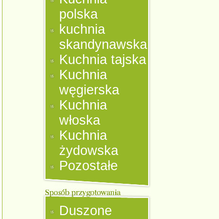
polska
kuchnia
skandynawska
Kuchnia tajska
Kuchnia
węgierska
Kuchnia
włoska
Kuchnia
żydowska
Pozostałe
Duszone