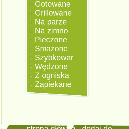
Gotowane
Grillowane
Na parze
Na zimno
Pieczone
Smażone
Szybkowar
Wędzone
Z ogniska
Zapiekane
strona główna
|
dodaj do