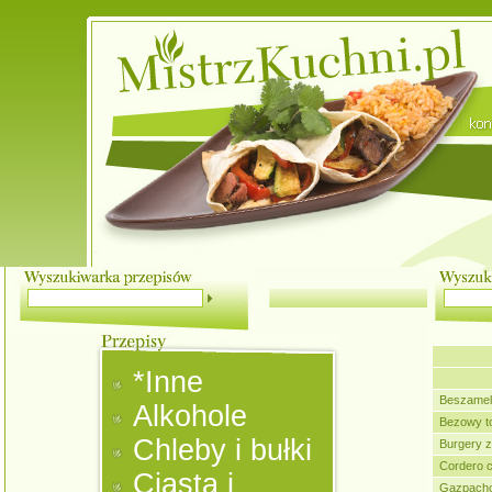
*Inne
Beszamel
Alkohole
Bezowy to
Chleby i bułki
Burgery z
Cordero c
Ciasta i
Gazpach