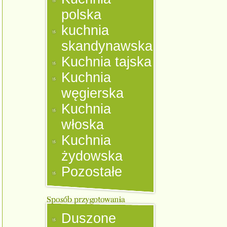
polska
kuchnia
skandynawska
Kuchnia tajska
Kuchnia
węgierska
Kuchnia
włoska
Kuchnia
żydowska
Pozostałe
Duszone