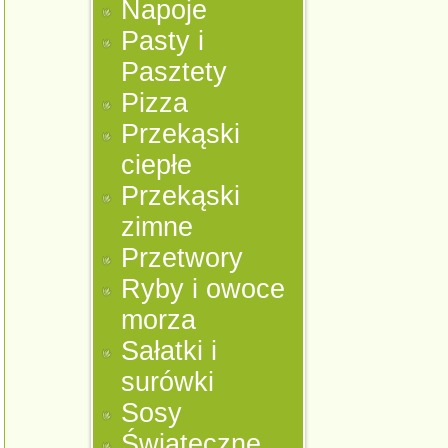
Napoje
Pasty i
Pasztety
Pizza
Przekąski
ciepłe
Przekąski
zimne
Przetwory
Ryby i owoce
morza
Sałatki i
surówki
Sosy
Świąteczne