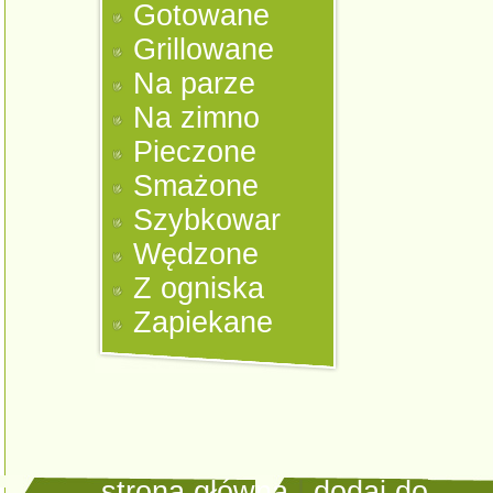
Gotowane
Grillowane
Na parze
Na zimno
Pieczone
Smażone
Szybkowar
Wędzone
Z ogniska
Zapiekane
strona główna
|
dodaj do