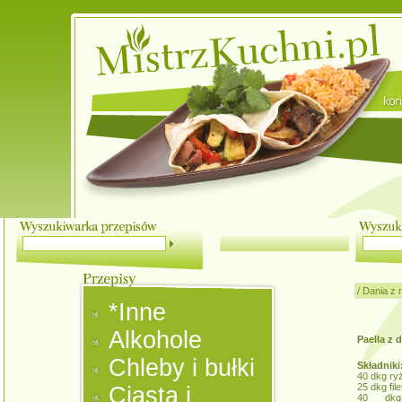
/
Dania z 
*Inne
Alkohole
Paella z 
Chleby i bułki
Składniki
40 dkg ryż
25 dkg fil
Ciasta i
40 dkg