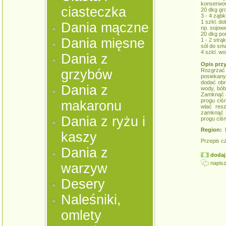
konserwow
ciasteczka
20 dkg gr
3 - 4 ząbk
1 szkl. do
Dania mączne
np. sojow
20 dkg po
Dania mięsne
1 - 2 strąk
sól do sm
4 szkl. wo
Dania z
Opis prz
grzybów
Rozgrzać 
posiekany
dodać obr
Dania z
wody, bób
Zamknąć s
progu ciś
makaronu
wlać res
zamknąć 
Dania z ryżu i
progu ciś
Region:
K
kaszy
Przepis c
Dania z
dodaj 
napisz
warzyw
Desery
Naleśniki,
omlety