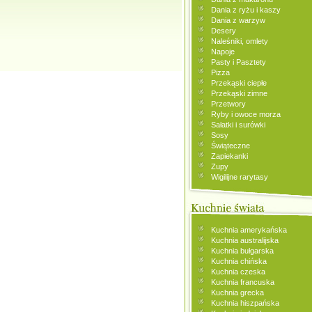
Dania z ryżu i kaszy
Dania z warzyw
Desery
Naleśniki, omlety
Napoje
Pasty i Pasztety
Pizza
Przekąski ciepłe
Przekąski zimne
Przetwory
Ryby i owoce morza
Sałatki i surówki
Sosy
Świąteczne
Zapiekanki
Zupy
Wigilijne rarytasy
Kuchnia amerykańska
Kuchnia australijska
Kuchnia bułgarska
Kuchnia chińska
Kuchnia czeska
Kuchnia francuska
Kuchnia grecka
Kuchnia hiszpańska