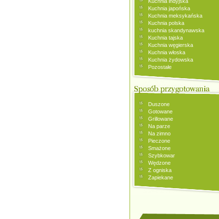
Kuchnia indyjska
Kuchnia japońska
Kuchnia meksykańska
Kuchnia polska
kuchnia skandynawska
Kuchnia tajska
Kuchnia węgierska
Kuchnia włoska
Kuchnia żydowska
Pozostałe
Duszone
Gotowane
Grillowane
Na parze
Na zimno
Pieczone
Smażone
Szybkowar
Wędzone
Z ogniska
Zapiekane