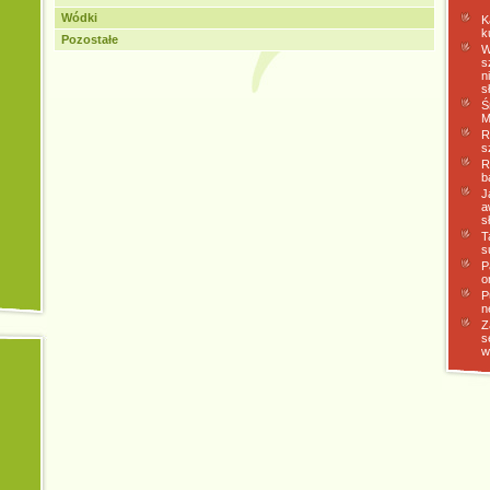
Wódki
K
k
Pozostałe
W
s
n
s
Ś
M
R
s
R
b
J
a
s
T
s
P
o
P
n
Z
s
w