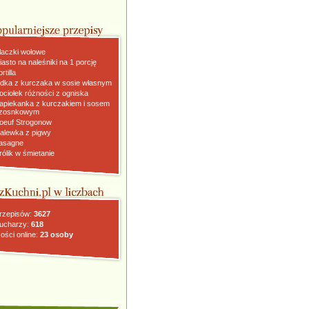
laczki wołowe
iasto na naleśniki na 1 porcję
rtilla
dka z kurczaka w sosie własnym
ociołek różności z ogniska
apiekanka z kurczakiem i sosem
zosnkowym
oeuf Strogonow
alewka z pigwy
asagne
rólik w śmietanie
rzepisów:
3627
ucharzy:
618
ości online:
23 osoby