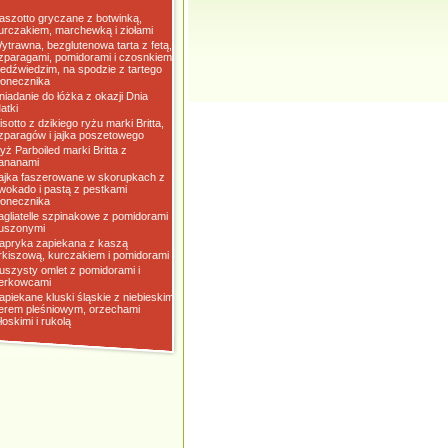
aszotto gryczane z botwinką,
urczakiem, marchewką i ziołami
ytrawna, bezglutenowa tarta z fetą,
zparagami, pomidorami i czosnkiem
iedźwiedzim, na spodzie z tartego
łonecznika
niadanie do łóżka z okazji Dnia
atki
isotto z dzikiego ryżu marki Britta,
zparagów i jajka poszetowego
yż Parboiled marki Britta z
ananami
ajka faszerowane w skorupkach z
wokado i pastą z pestkami
łonecznika
agliatelle szpinakowe z pomidorami
uszonymi
apryka zapiekana z kaszą
rkiszową, kurczakiem i pomidorami
uszysty omlet z pomidorami i
erkowcami
apiekane kluski śląskie z niebieskim
erem pleśniowym, orzechami
łoskimi i rukolą