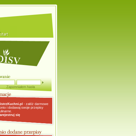
Zapomniałem hasła
istrzKuchni.pl
- załóż darmowe
onto i dodawaj swoje przepisy
ulinarne.
arejestruj się