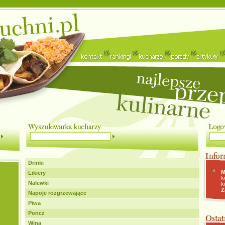
Drinki
M
Likiery
k
Nalewki
k
Z
Napoje rozgrzewające
Piwa
Poncz
Wina