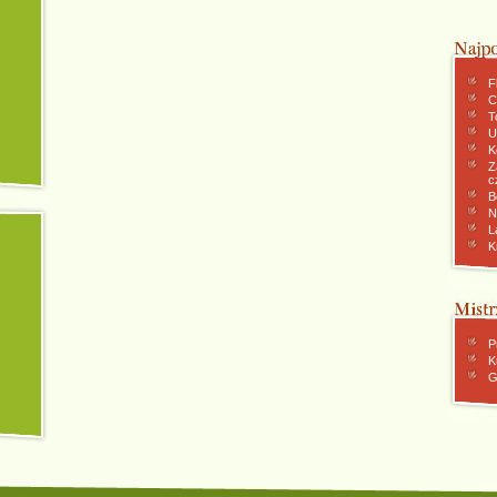
F
C
To
U
K
Z
c
B
N
L
K
P
K
G