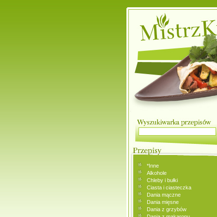
*Inne
Alkohole
Chleby i bułki
Ciasta i ciasteczka
Dania mączne
Dania mięsne
Dania z grzybów
Dania z makaronu