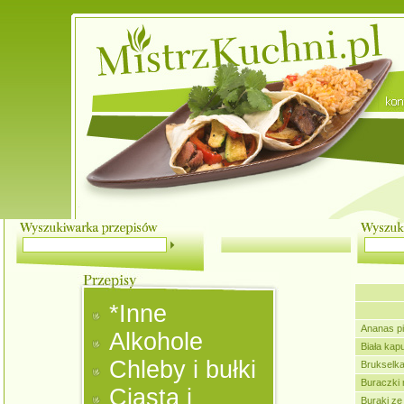
*Inne
Ananas p
Alkohole
Biała kap
Chleby i bułki
Brukselk
Buraczki
Ciasta i
Buraki ze