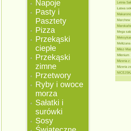
Napoje
Letnia Sa
Łatwa se
Pasty i
Makarono
Pasztety
Marchew 
Marokańs
Pizza
Mega sał
Przekąski
Meksykań
Melitzana
ciepłe
Miisz-Mas
Przekąski
Milenium
Mizeria z
zimne
Mizeria z
NICEJSK
Przetwory
Ryby i owoce
morza
Sałatki i
surówki
Sosy
Świąteczne