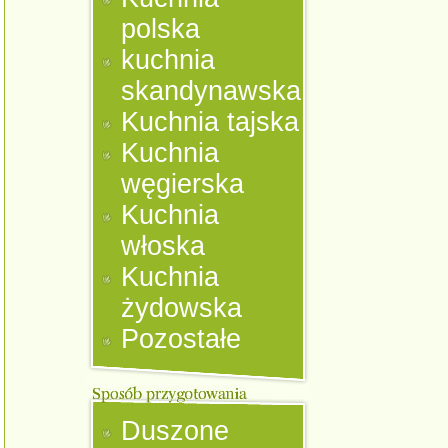
polska
kuchnia
skandynawska
Kuchnia tajska
Kuchnia
węgierska
Kuchnia
włoska
Kuchnia
żydowska
Pozostałe
Duszone