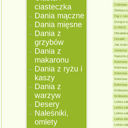
ciasteczka
Coleslaw 
Dietetycz
Dania mączne
Figi z ru
Gorąca sa
Dania mięsne
GYROS
Dania z
Hitsałatk
Horatiki -
grzybów
Jak krab 
Dania z
Jesienna 
Kapusta 
makaronu
Kolorowa 
Dania z ryżu i
Kolorowa 
Kolorowa 
kaszy
Kolorowa 
Dania z
Kolorowa
Królewska
warzyw
Królewsk
Desery
Lekka sał
Lekka sał
Naleśniki,
Lekka sa
Lekka sło
omlety
Letnia sał