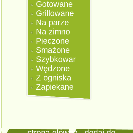
Gotowane
Grillowane
Na parze
Na zimno
Pieczone
Smażone
Szybkowar
Wędzone
Z ogniska
Zapiekane
strona główna
|
dodaj do