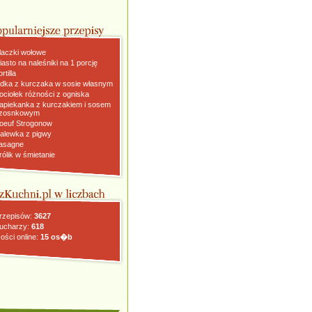
laczki wołowe
iasto na naleśniki na 1 porcję
rtilla
dka z kurczaka w sosie własnym
ociołek różności z ogniska
apiekanka z kurczakiem i sosem
zosnkowym
oeuf Strogonow
alewka z pigwy
asagne
rólik w śmietanie
rzepisów:
3627
ucharzy:
618
ości online:
15 os�b