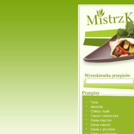
*Inne
Alkohole
Chleby i bułki
Ciasta i ciasteczka
Dania mączne
Dania mięsne
Dania z grzybów
Dania z makaronu