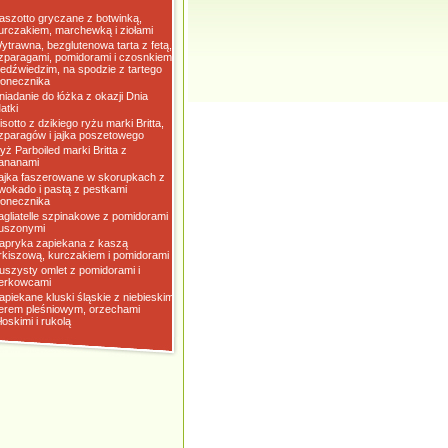
aszotto gryczane z botwinką,
urczakiem, marchewką i ziołami
ytrawna, bezglutenowa tarta z fetą,
zparagami, pomidorami i czosnkiem
iedźwiedzim, na spodzie z tartego
łonecznika
niadanie do łóżka z okazji Dnia
atki
isotto z dzikiego ryżu marki Britta,
zparagów i jajka poszetowego
yż Parboiled marki Britta z
ananami
ajka faszerowane w skorupkach z
wokado i pastą z pestkami
łonecznika
agliatelle szpinakowe z pomidorami
uszonymi
apryka zapiekana z kaszą
rkiszową, kurczakiem i pomidorami
uszysty omlet z pomidorami i
erkowcami
apiekane kluski śląskie z niebieskim
erem pleśniowym, orzechami
łoskimi i rukolą