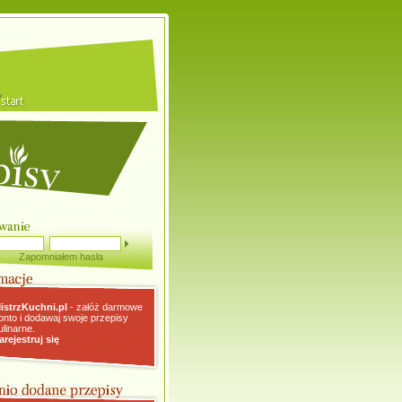
Zapomniałem hasła
istrzKuchni.pl
- załóż darmowe
onto i dodawaj swoje przepisy
ulinarne.
arejestruj się