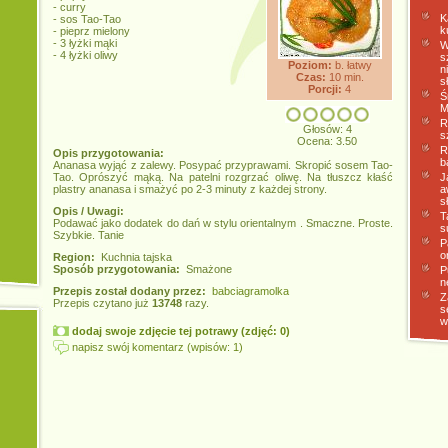
- curry
K
- sos Tao-Tao
k
- pieprz mielony
- 3 łyżki mąki
W
- 4 łyżki oliwy
s
Poziom:
b. łatwy
n
Czas:
10 min.
s
Porcji:
4
Ś
M
R
Głosów: 4
s
Ocena: 3.50
R
Opis przygotowania:
b
Ananasa wyjąć z zalewy. Posypać przyprawami. Skropić sosem Tao-
Tao. Oprószyć mąką. Na patelni rozgrzać oliwę. Na tłuszcz kłaść
J
plastry ananasa i smażyć po 2-3 minuty z każdej strony.
a
s
Opis / Uwagi:
T
Podawać jako dodatek do dań w stylu orientalnym . Smaczne. Proste.
s
Szybkie. Tanie
P
o
Region:
Kuchnia tajska
Sposób przygotowania:
Smażone
P
n
Przepis został dodany przez:
babciagramolka
Z
Przepis czytano już
13748
razy.
s
w
dodaj swoje zdjęcie tej potrawy (zdjęć: 0)
napisz swój komentarz (wpisów: 1)