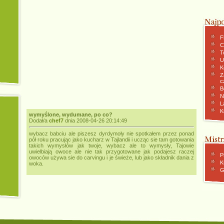
F
C
To
U
K
Z
c
B
N
L
K
wymyślone, wydumane, po co?
Dodał/a
chef7
dnia 2008-04-26 20:14:49
wybacz babciu ale piszesz dyrdymoły nie spotkałem przez ponad
pół roku pracując jako kucharz w Tajlandii i ucząc sie tam gotowania
takich wymysłów jak twoje, wybacz ale to wymysły, Tajowie
uwielbiają owoce ale nie tak przygotowane jak podajesz raczej
P
owoców używa sie do carvingu i je świeże, lub jako składnik dania z
K
woka.
G