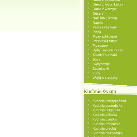
Dania z ryżu i kaszy
Dania z warzyw
Desery
Naleśniki, omlety
Napoje
Pasty i Pasztety
Pizza
Przekąski ciepłe
Przekąski zimne
Przetwory
Ryby i owoce morza
Sałatki i surówki
Sosy
Świąteczne
Zapiekanki
Zupy
Wigilijne rarytasy
Kuchnia amerykańska
Kuchnia australijska
Kuchnia bułgarska
Kuchnia chińska
Kuchnia czeska
Kuchnia francuska
Kuchnia grecka
Kuchnia hiszpańska