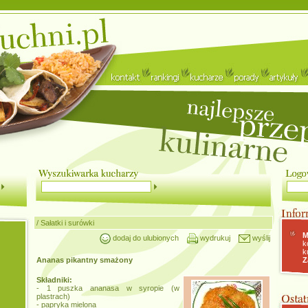
/
Sałatki i surówki
M
dodaj do ulubionych
wydrukuj
wyślij
k
k
Ananas pikantny smażony
Z
Składniki:
- 1 puszka ananasa w syropie (w
plastrach)
- papryka mielona