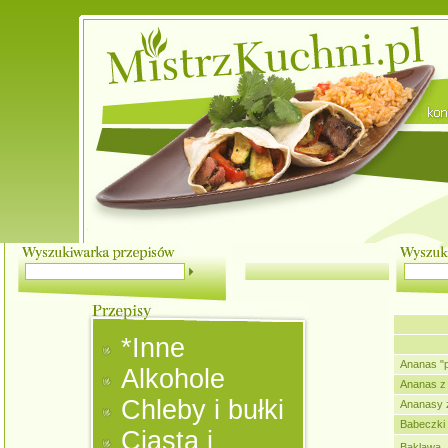
*Inne
Ananas "p
Alkohole
Ananas z 
Chleby i bułki
Ananasy z
Babeczki
Ciasta i
Baklawa