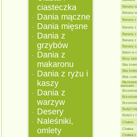
ciasteczka
Banany w 
Banany w
Dania mączne
Banany z
Dania mięsne
Banany z
Dania z
Banany z
Banany z
grzybów
Banany za
Dania z
Baton w c
Bezy spe
makaronu
Bita śmie
Bita śmie
Dania z ryżu i
Blok cze
kaszy
Błyskawic
owocami
Dania z
Brzoskwin
Brzoskwin
warzyw
Brzoskwin
Desery
Budyń mi
Budyń z r
Naleśniki,
Chałwa
omlety
Chałwa
Chałwa z