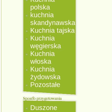
polska
kuchnia
skandynawska
Kuchnia tajska
Kuchnia
węgierska
Kuchnia
włoska
Kuchnia
żydowska
Pozostałe
Duszone