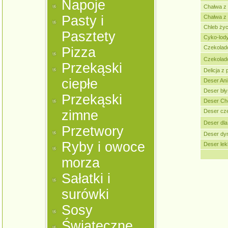
Napoje
Chałwa z 
Pasty i
Chałwa z
Chleb życ
Pasztety
Cyko-lod
Czekolad
Pizza
Czekolad
Przekąski
Delicja z
ciepłe
Deser Ani
Deser bł
Przekąski
Deser Che
zimne
Deser cz
Deser dl
Przetwory
Deser dy
Ryby i owoce
Deser lek
morza
Sałatki i
surówki
Sosy
Świąteczne