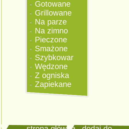
Gotowane
Grillowane
Na parze
Na zimno
Pieczone
Smażone
Szybkowar
Wędzone
Z ogniska
Zapiekane
strona główna
|
dodaj do