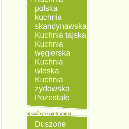
polska
kuchnia
skandynawska
Kuchnia tajska
Kuchnia
węgierska
Kuchnia
włoska
Kuchnia
żydowska
Pozostałe
Duszone