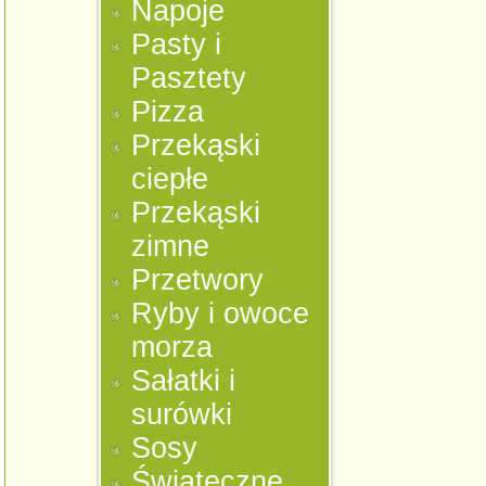
Napoje
Pasty i
Pasztety
Pizza
Przekąski
ciepłe
Przekąski
zimne
Przetwory
Ryby i owoce
morza
Sałatki i
surówki
Sosy
Świąteczne