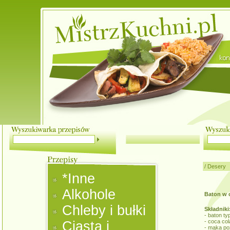
/
Desery
*Inne
Alkohole
Baton w c
Chleby i bułki
Składniki
- baton ty
- coca col
Ciasta i
- mąka p