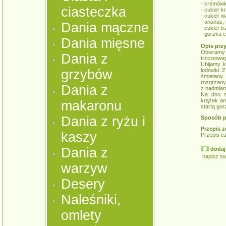
- kremów
ciasteczka
- cukier k
- cukier w
- ananas, 
Dania mączne
- cukier t
- gorzka 
Dania mięsne
Opis prz
Obieramy 
Dania z
trzcinowe
Ubijamy 
grzybów
lodówki. Z
śmietany
rozgrzany
Dania z
z nadmiaru
Na dno sz
krążek an
makaronu
startą gor
Dania z ryżu i
Sposób p
Przepis z
kaszy
Przepis c
Dania z
dodaj 
napisz sw
warzyw
Desery
Naleśniki,
omlety