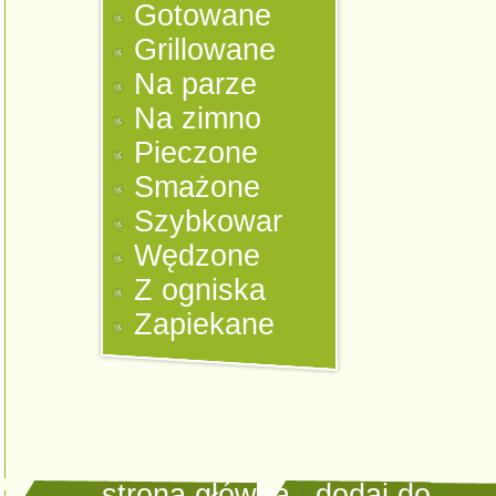
Gotowane
Grillowane
Na parze
Na zimno
Pieczone
Smażone
Szybkowar
Wędzone
Z ogniska
Zapiekane
strona główna
|
dodaj do