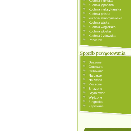
Kuchnia indyjska
Kuchnia japońska
Kuchnia meksykańska
Kuchnia polska
kuchnia skandynawska
Kuchnia tajska
Kuchnia węgierska
Kuchnia włoska
Kuchnia żydowska
Pozostałe
Duszone
Gotowane
Grillowane
Na parze
Na zimno
Pieczone
Smażone
Szybkowar
Wędzone
Z ogniska
Zapiekane