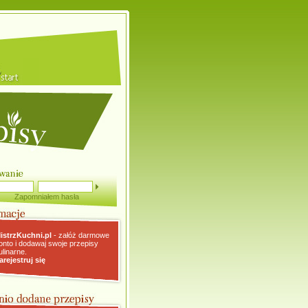
Zapomniałem hasła
istrzKuchni.pl
- załóż darmowe
onto i dodawaj swoje przepisy
ulinarne.
arejestruj się