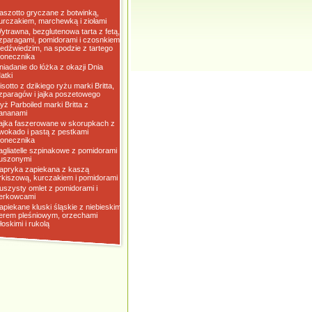
aszotto gryczane z botwinką,
urczakiem, marchewką i ziołami
ytrawna, bezglutenowa tarta z fetą,
zparagami, pomidorami i czosnkiem
iedźwiedzim, na spodzie z tartego
łonecznika
niadanie do łóżka z okazji Dnia
atki
isotto z dzikiego ryżu marki Britta,
zparagów i jajka poszetowego
yż Parboiled marki Britta z
ananami
ajka faszerowane w skorupkach z
wokado i pastą z pestkami
łonecznika
agliatelle szpinakowe z pomidorami
uszonymi
apryka zapiekana z kaszą
rkiszową, kurczakiem i pomidorami
uszysty omlet z pomidorami i
erkowcami
apiekane kluski śląskie z niebieskim
erem pleśniowym, orzechami
łoskimi i rukolą