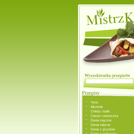
*Inne
Alkohole
Chleby i bułki
Ciasta i ciasteczka
Dania mączne
Dania mięsne
Dania z grzybów
Dania z makaronu