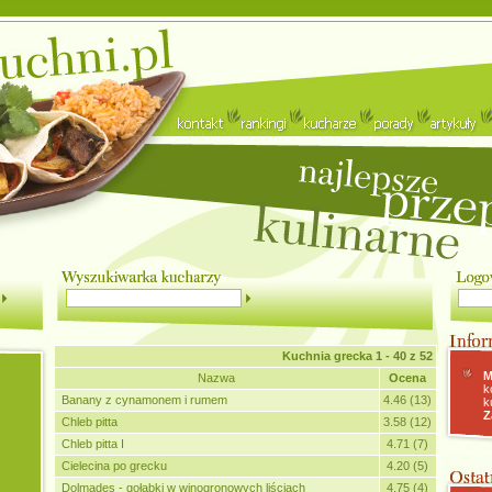
Kuchnia grecka
1 - 40 z 52
M
Nazwa
Ocena
k
Banany z cynamonem i rumem
4.46 (13)
k
Z
Chleb pitta
3.58 (12)
Chleb pitta I
4.71 (7)
Cielecina po grecku
4.20 (5)
Dolmades - gołąbki w winogronowych liściach
4.75 (4)