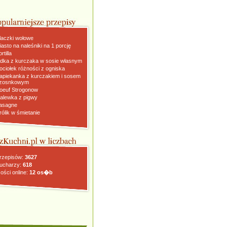
laczki wołowe
iasto na naleśniki na 1 porcję
rtilla
dka z kurczaka w sosie własnym
ociołek różności z ogniska
apiekanka z kurczakiem i sosem
zosnkowym
oeuf Strogonow
alewka z pigwy
asagne
rólik w śmietanie
rzepisów:
3627
ucharzy:
618
ości online:
12 os�b