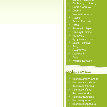
Dania z ryżu i kaszy
Dania z warzyw
Desery
Naleśniki, omlety
Napoje
Pasty i Pasztety
Pizza
Przekąski ciepłe
Przekąski zimne
Przetwory
Ryby i owoce morza
Sałatki i surówki
Sosy
Świąteczne
Zapiekanki
Zupy
Wigilijne rarytasy
Kuchnia amerykańska
Kuchnia australijska
Kuchnia bułgarska
Kuchnia chińska
Kuchnia czeska
Kuchnia francuska
Kuchnia grecka
Kuchnia hiszpańska