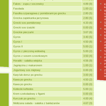
Fakes - zupa z soczewicy
4.89 (9)
K
k
Fasolada
1.00 (1)
W
Fasolka szparagowa z pomidorami po grecku
2.80 (5)
s
n
Grecka zapiekanka jarzynowa
2.80 (5)
s
Grecki sos pomidorowy
4.33 (6)
Ś
M
Grecki sos tzatziki
0.00 (0)
R
s
Greckie pieczarki
3.67 (6)
R
Gyros
3.40 (5)
b
Gyros I
4.50 (8)
J
a
Gyros II
5.00 (1)
s
Gyros z pieczoną wołowiną
5.00 (2)
T
s
Gyros z sosem czosnkowym
3.50 (4)
P
o
Horatiki - sałatka wiejska
4.56 (9)
P
Jagnięcina z makaronem
1.00 (1)
n
Jogurtowy sos miętowy
0.00 (0)
Z
s
Karp lub dorsz po grecku
3.00 (4)
w
Kawa po grecku
4.50 (2)
Kawa po grecku
0.00 (0)
Kotleciki keftedes
5.00 (1)
Krem czekoladowy z figami
0.00 (0)
Kurczak po grecku
4.00 (4)
Melitzana salada - sałatka z bakłażanów
4.67 (3)