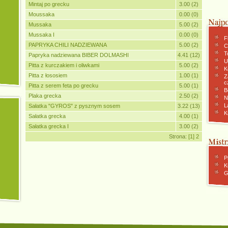
Mintaj po grecku
3.00 (2)
Moussaka
0.00 (0)
Mussaka
5.00 (2)
Mussaka I
0.00 (0)
F
PAPRYKA CHILI NADZIEWANA
5.00 (2)
C
To
Papryka nadziewana BIBER DOLMASHI
4.41 (12)
U
Pitta z kurczakiem i oliwkami
5.00 (2)
K
Pitta z łososiem
1.00 (1)
Z
c
Pitta z serem feta po grecku
5.00 (1)
B
Plaka grecka
2.50 (2)
N
L
Sałatka "GYROS" z pysznym sosem
3.22 (13)
K
Sałatka grecka
4.00 (1)
Sałatka grecka I
3.00 (2)
Strona:
[1]
2
P
K
G