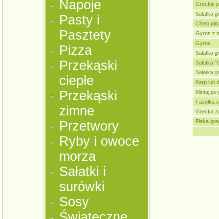
Napoje
Greckie p
Sałatka g
Pasty i
Chleb pitt
Pasztety
Gyros z 
Gyros
Pizza
Sałatka gr
Przekąski
Sałatka 
Sałatka g
ciepłe
Karp lub 
Przekąski
Mintaj po
Fasolka 
zimne
Grecka z
Plaka gre
Przetwory
Ryby i owoce
morza
Sałatki i
surówki
Sosy
Świąteczne