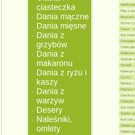
ciasteczka
PAPRYKA
Pitta z s
Dania mączne
Mussaka
Gyros z 
Dania mięsne
Fakes - 
Dania z
Sos tzatzi
Dolmades 
grzybów
Chleb pitt
Dania z
Melitzana
Szpinak w
makaronu
Horatiki -
Dania z ryżu i
Kawa po 
Gyros I
kaszy
Banany z
Dania z
Papryka 
Grecki s
warzyw
Cielecina
Desery
Sos tzatzi
Sałatka g
Naleśniki,
Kurczak 
Sałatka g
omlety
Sałatka g