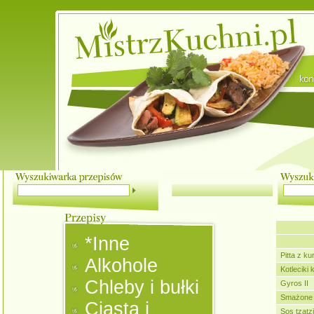
*Inne
Pitta z ku
Alkohole
Kotleciki 
Chleby i bułki
Gyros II
Smażone 
Ciasta i
Sos tzatzik