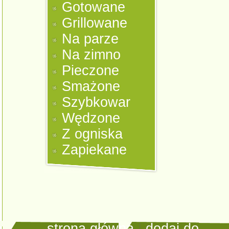
Gotowane
Grillowane
Na parze
Na zimno
Pieczone
Smażone
Szybkowar
Wędzone
Z ogniska
Zapiekane
strona główna
|
dodaj do