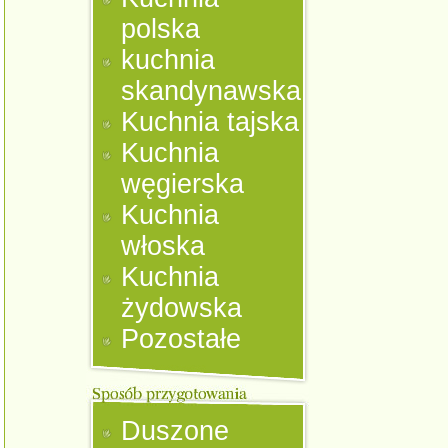
polska
kuchnia
skandynawska
Kuchnia tajska
Kuchnia
węgierska
Kuchnia
włoska
Kuchnia
żydowska
Pozostałe
Duszone