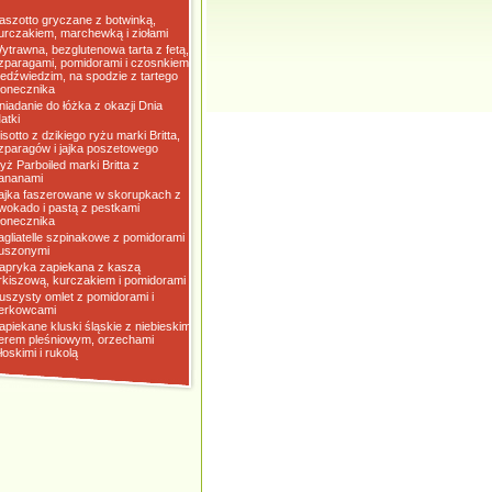
aszotto gryczane z botwinką,
urczakiem, marchewką i ziołami
ytrawna, bezglutenowa tarta z fetą,
zparagami, pomidorami i czosnkiem
iedźwiedzim, na spodzie z tartego
łonecznika
niadanie do łóżka z okazji Dnia
atki
isotto z dzikiego ryżu marki Britta,
zparagów i jajka poszetowego
yż Parboiled marki Britta z
ananami
ajka faszerowane w skorupkach z
wokado i pastą z pestkami
łonecznika
agliatelle szpinakowe z pomidorami
uszonymi
apryka zapiekana z kaszą
rkiszową, kurczakiem i pomidorami
uszysty omlet z pomidorami i
erkowcami
apiekane kluski śląskie z niebieskim
erem pleśniowym, orzechami
łoskimi i rukolą