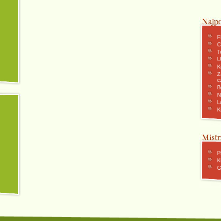
F
C
To
U
K
Z
c
B
N
L
K
P
K
G