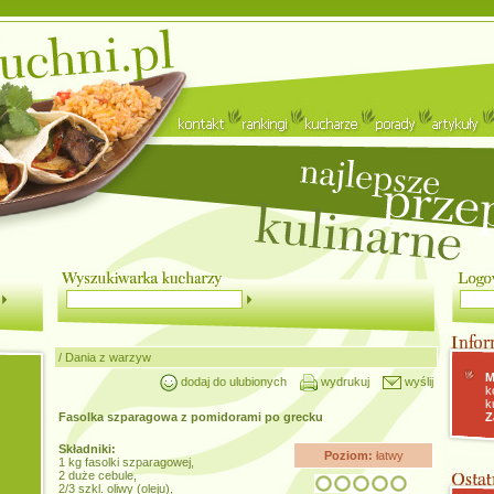
/
Dania z warzyw
M
dodaj do ulubionych
wydrukuj
wyślij
k
k
Fasolka szparagowa z pomidorami po grecku
Z
Składniki:
Poziom:
łatwy
1 kg fasolki szparagowej,
2 duże cebule,
2/3 szkl. oliwy (oleju),