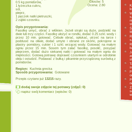
Głosów: 5
0.5 kg pomidorów,
Ocena: 2.80
K
1 łyżeczka cukru,
k
sól,
pieprz,
W
1 pęczek natki pietruszki,
s
2 ząbki czosnku.
n
s
Opis przygotowania:
Ś
Fasolkę umyć, obrać z włókien. Jeżeli strąki są duże, podzielić na
M
dwie lub trzy części. Fasolkę ułożyć w rondlu, dodać 0.25 szkl. wody i
R
przez 10 min. gotować. Cebule obrać, opłukać, utrzeć na tarce i
s
poddusić na oliwie, dodać umyte i obrane ze skórki, pokrojone w
R
plastry pomidory, cukier i 1 szkl. wrzącej wody. Gotować na małym
b
ogniu przez 15 min. Sosem tym zalać fasolkę, posolić, posypać
pieprzem, dodać dużo siekanej natki i gotować na małym ogniu do
J
miękkości. Gotową potrawę doprawić czosnkiem utartym w odrobinie
a
oleju i ostudzić. Podawać z bułką i pikantnie przyrządzoną surówką z
s
pomidorów.
T
s
Region:
Kuchnia grecka
P
Sposób przygotowania:
Gotowane
o
Przepis czytano już
13215
razy.
P
n
dodaj swoje zdjęcie tej potrawy (zdjęć: 0)
Z
s
napisz swój komentarz (wpisów: 0)
w