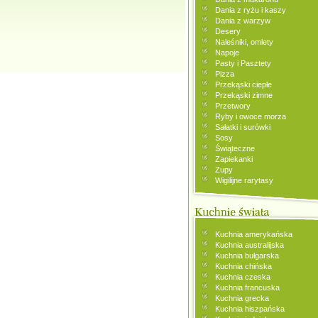
Dania z ryżu i kaszy
Dania z warzyw
Desery
Naleśniki, omlety
Napoje
Pasty i Pasztety
Pizza
Przekąski ciepłe
Przekąski zimne
Przetwory
Ryby i owoce morza
Sałatki i surówki
Sosy
Świąteczne
Zapiekanki
Zupy
Wigilijne rarytasy
Kuchnia amerykańska
Kuchnia australijska
Kuchnia bułgarska
Kuchnia chińska
Kuchnia czeska
Kuchnia francuska
Kuchnia grecka
Kuchnia hiszpańska