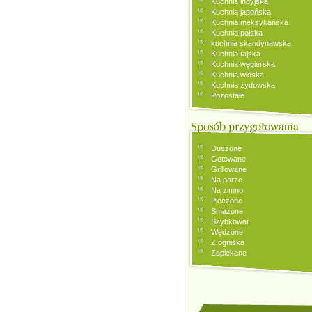
Kuchnia indyjska
Kuchnia japońska
Kuchnia meksykańska
Kuchnia polska
kuchnia skandynawska
Kuchnia tajska
Kuchnia węgierska
Kuchnia włoska
Kuchnia żydowska
Pozostałe
Duszone
Gotowane
Grillowane
Na parze
Na zimno
Pieczone
Smażone
Szybkowar
Wędzone
Z ogniska
Zapiekane