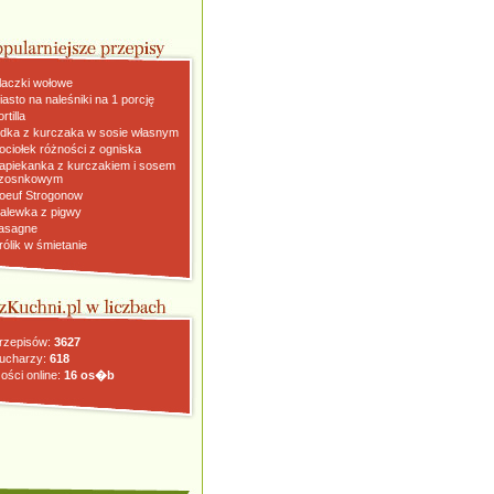
laczki wołowe
iasto na naleśniki na 1 porcję
rtilla
dka z kurczaka w sosie własnym
ociołek różności z ogniska
apiekanka z kurczakiem i sosem
zosnkowym
oeuf Strogonow
alewka z pigwy
asagne
rólik w śmietanie
rzepisów:
3627
ucharzy:
618
ości online:
16 os�b