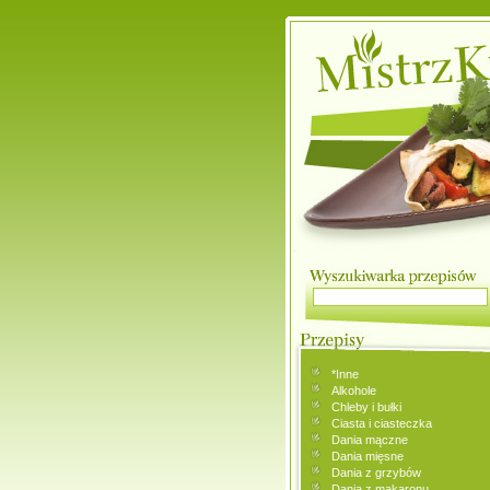
*Inne
Alkohole
Chleby i bułki
Ciasta i ciasteczka
Dania mączne
Dania mięsne
Dania z grzybów
Dania z makaronu