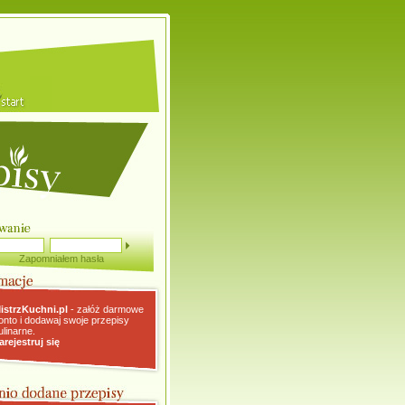
Zapomniałem hasła
istrzKuchni.pl
- załóż darmowe
onto i dodawaj swoje przepisy
ulinarne.
arejestruj się