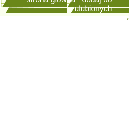
ulubionych
k