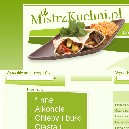
*Inne
Biała piz
Alkohole
Ciasto na
Chleby i bułki
Ciasto na 
Pizza bel
Ciasta i
Pizza chl