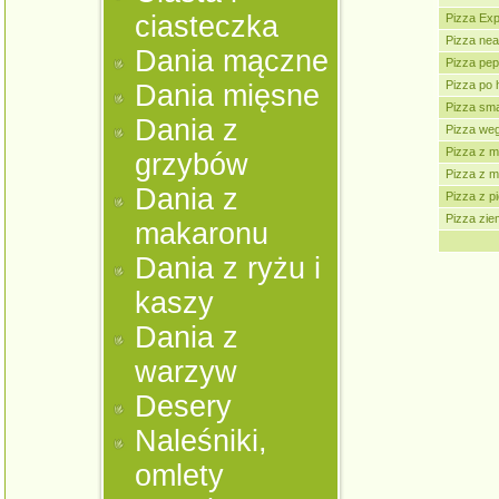
ciasteczka
Pizza Ex
Pizza nea
Dania mączne
Pizza pep
Pizza po
Dania mięsne
Pizza sm
Dania z
Pizza weg
Pizza z 
grzybów
Pizza z m
Dania z
Pizza z p
Pizza zi
makaronu
Dania z ryżu i
kaszy
Dania z
warzyw
Desery
Naleśniki,
omlety