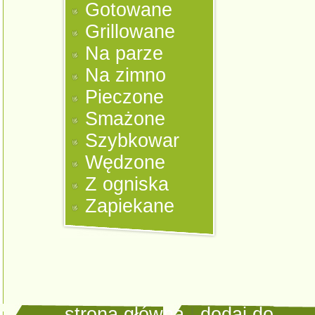
Gotowane
Grillowane
Na parze
Na zimno
Pieczone
Smażone
Szybkowar
Wędzone
Z ogniska
Zapiekane
strona główna
|
dodaj do