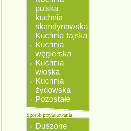
polska
kuchnia
skandynawska
Kuchnia tajska
Kuchnia
węgierska
Kuchnia
włoska
Kuchnia
żydowska
Pozostałe
Duszone