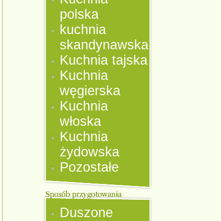
polska
kuchnia
skandynawska
Kuchnia tajska
Kuchnia
węgierska
Kuchnia
włoska
Kuchnia
żydowska
Pozostałe
Duszone