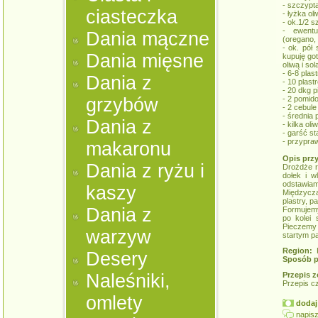
- szczypta
ciasteczka
- łyżka ol
- ok.1/2 sz
- ewentu
Dania mączne
(oregano, 
- ok. pół
Dania mięsne
kupuję go
oliwą i sol
- 6-8 plas
Dania z
- 10 plast
- 20 dkg 
grzybów
- 2 pomid
- 2 cebule
- średnia
Dania z
- kilka oli
- garść s
- przypraw
makaronu
Opis prz
Dania z ryżu i
Drożdże r
dołek i w
odstawiam
kaszy
Międzycz
plastry, pa
Dania z
Formujemy
po kolei 
Pieczemy
warzyw
startym p
Region:
K
Desery
Sposób p
Naleśniki,
Przepis z
Przepis c
omlety
dodaj 
napisz