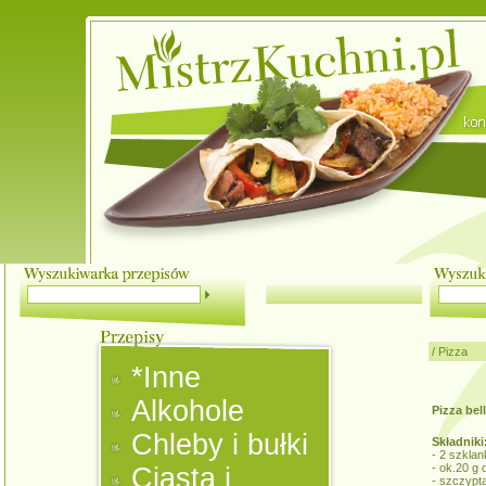
/
Pizza
*Inne
Alkohole
Pizza bel
Chleby i bułki
Składniki
- 2 szklan
- ok.20 g
Ciasta i
- szczypt