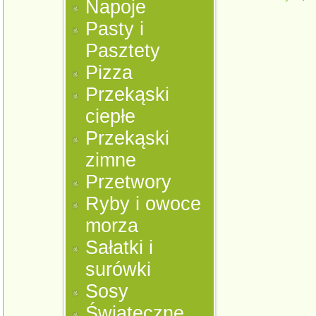
Napoje
Pasty i
Pasztety
Pizza
Przekąski
ciepłe
Przekąski
zimne
Przetwory
Ryby i owoce
morza
Sałatki i
surówki
Sosy
Świąteczne