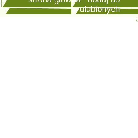
ulubionych
k