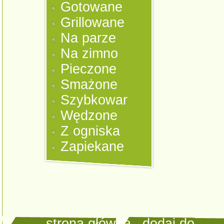
Gotowane
Grillowane
Na parze
Na zimno
Pieczone
Smażone
Szybkowar
Wędzone
Z ogniska
Zapiekane
strona główna
|
dodaj do