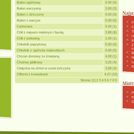
Bulion ogórkowy
0.00 (0)
Bulion warzywny
3.00 (2)
Bulion z dziczyzny
0.00 (0)
Bulion z warzyw
0.00 (0)
F
Carbonara
5.00 (1)
C
To
Chili z mięsem mielonym i fasolą
3.88 (8)
U
Chili z wołowiną
1.00 (1)
K
Chłodnik paprykowy
0.00 (0)
Z
c
Chłodnik z ogórków małosolnych
0.00 (0)
B
Chrzan domowy ze śmietaną
4.00 (1)
N
L
Chutney jabłkowy
3.25 (4)
K
Cielęcina na zimno w sosie tuńczyka
3.00 (3)
Cifferini z krewetkami
4.27 (22)
Strona:
[1]
2
3
4
5
6
7
8
9
P
K
G