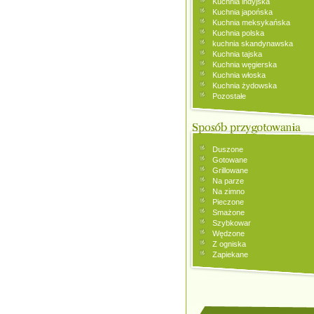
Kuchnia indyjska
Kuchnia japońska
Kuchnia meksykańska
Kuchnia polska
kuchnia skandynawska
Kuchnia tajska
Kuchnia węgierska
Kuchnia włoska
Kuchnia żydowska
Pozostałe
Duszone
Gotowane
Grillowane
Na parze
Na zimno
Pieczone
Smażone
Szybkowar
Wędzone
Z ogniska
Zapiekane