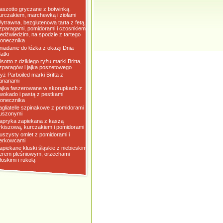
aszotto gryczane z botwinką,
urczakiem, marchewką i ziołami
ytrawna, bezglutenowa tarta z fetą,
zparagami, pomidorami i czosnkiem
iedźwiedzim, na spodzie z tartego
łonecznika
niadanie do łóżka z okazji Dnia
atki
isotto z dzikiego ryżu marki Britta,
zparagów i jajka poszetowego
yż Parboiled marki Britta z
ananami
ajka faszerowane w skorupkach z
wokado i pastą z pestkami
łonecznika
agliatelle szpinakowe z pomidorami
uszonymi
apryka zapiekana z kaszą
rkiszową, kurczakiem i pomidorami
uszysty omlet z pomidorami i
erkowcami
apiekane kluski śląskie z niebieskim
erem pleśniowym, orzechami
łoskimi i rukolą