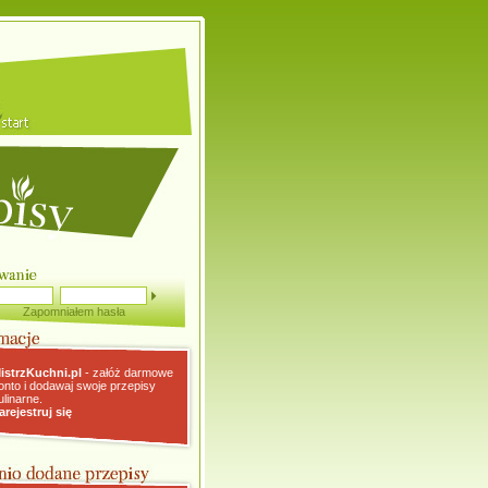
Zapomniałem hasła
istrzKuchni.pl
- załóż darmowe
onto i dodawaj swoje przepisy
ulinarne.
arejestruj się