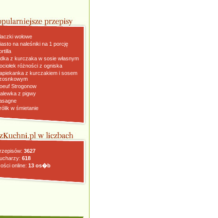
laczki wołowe
iasto na naleśniki na 1 porcję
rtilla
dka z kurczaka w sosie własnym
ociołek różności z ogniska
apiekanka z kurczakiem i sosem
zosnkowym
oeuf Strogonow
alewka z pigwy
asagne
rólik w śmietanie
rzepisów:
3627
ucharzy:
618
ości online:
13 os�b