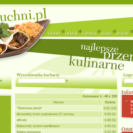
Gotowane
1 - 40 z 333
M
Nazwa
Ocena
k
"Śledziowa bieda"
3.41 (12)
k
Z
Aksamitny krem szpinakowo  serowy
0.00 (0)
Alfredo
4.40 (5)
Babeczkiz sosem waniliowym
0.00 (0)
Babka gotowana
3.12 (9)