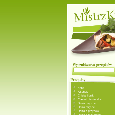
*Inne
Alkohole
Chleby i bułki
Ciasta i ciasteczka
Dania mączne
Dania mięsne
Dania z grzybów
Dania z makaronu