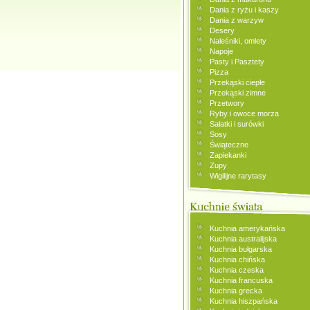
Dania z ryżu i kaszy
Dania z warzyw
Desery
Naleśniki, omlety
Napoje
Pasty i Pasztety
Pizza
Przekąski ciepłe
Przekąski zimne
Przetwory
Ryby i owoce morza
Sałatki i surówki
Sosy
Świąteczne
Zapiekanki
Zupy
Wigilijne rarytasy
Kuchnia amerykańska
Kuchnia australijska
Kuchnia bułgarska
Kuchnia chińska
Kuchnia czeska
Kuchnia francuska
Kuchnia grecka
Kuchnia hiszpańska