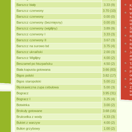
Barszcz biały
3.33 (9)
K
k
Barszcz czerwony
3.70 (10)
W
Barszcz czerwony
0.00 (0)
s
n
Barszcz czerwony (bezmięsny)
0.00 (0)
s
Barszcz czerwony (wigilijny)
3.89 (9)
Ś
M
Barszcz czerwony I
3.33 (3)
R
s
Barszcz czerwony II
3.67 (3)
R
Barszcz na surowo bd
3.75 (4)
b
Barszcz ukraiński
2.00 (3)
J
a
Barszcz Wigilijny
4.00 (2)
s
Beszamel po hiszpańsku
4.50 (2)
T
s
Biała kapusta gotowana
3.66 (83)
P
o
Bigos polski
3.82 (17)
P
Bigos staropolski
5.00 (1)
n
Błyskawiczna zupa cebulowa
5.00 (3)
Z
s
Bogracz
3.95 (31)
w
Bogracz I
3.25 (4)
Botwinka
3.00 (2)
Brokuły gotowane
3.68 (16)
Brukselka z wody
4.33 (3)
Bukiet z warzyw
4.00 (2)
Bulion grzybowy
1.00 (2)