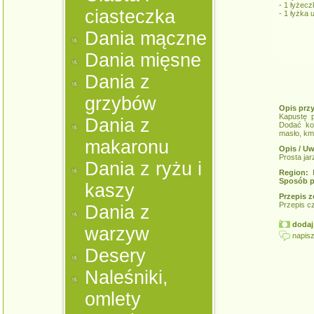
- 1 łyżec
ciasteczka
- 1 łyżka
Dania mączne
Dania mięsne
Dania z
grzybów
Opis prz
Kapustę p
Dania z
Dodać ko
masło, km
makaronu
Opis / Uw
Prosta ja
Dania z ryżu i
Region:
K
Sposób p
kaszy
Przepis z
Przepis c
Dania z
dodaj 
warzyw
napisz
Desery
Naleśniki,
omlety