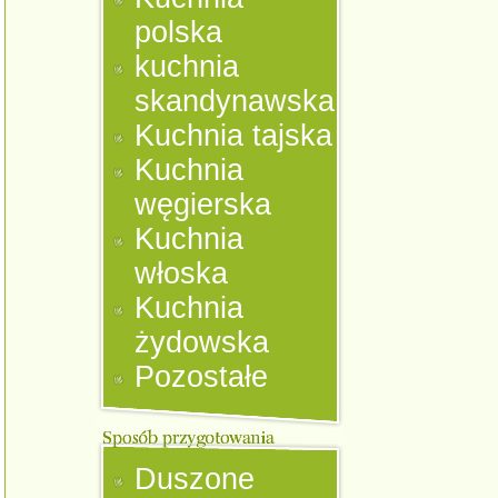
polska
kuchnia
skandynawska
Kuchnia tajska
Kuchnia
węgierska
Kuchnia
włoska
Kuchnia
żydowska
Pozostałe
Duszone