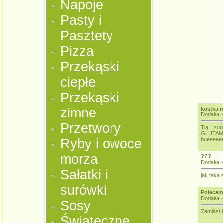
Napoje
Pasty i
Pasztety
Pizza
Przekąski
ciepłe
Przekąski
zimne
kostka r
Dodał/a
~
Przetwory
Tia, su
GLUTAM
Ryby i owoce
bueeeee
morza
???
Dodał/a
Sałatki i
jak taka 
surówki
Polecam
Dodał/a
Sosy
Zamiast 
Świąteczne