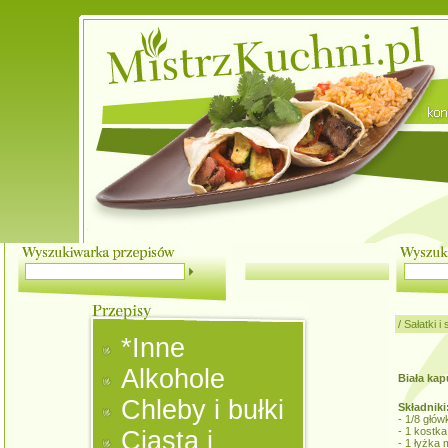
/
Sałatki i
*Inne
Alkohole
Biała ka
Chleby i bułki
Składniki
- 1/8 głów
- 1 kostka
Ciasta i
- 1 łyżka 