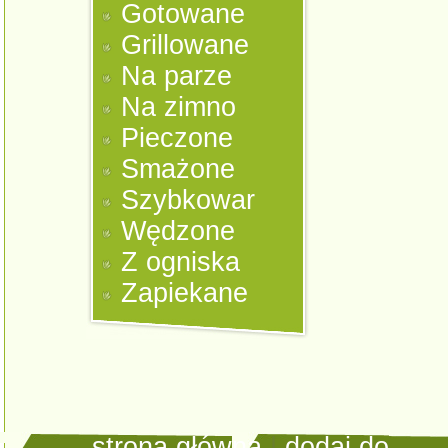
Gotowane
Grillowane
Na parze
Na zimno
Pieczone
Smażone
Szybkowar
Wędzone
Z ogniska
Zapiekane
strona główna
|
dodaj do