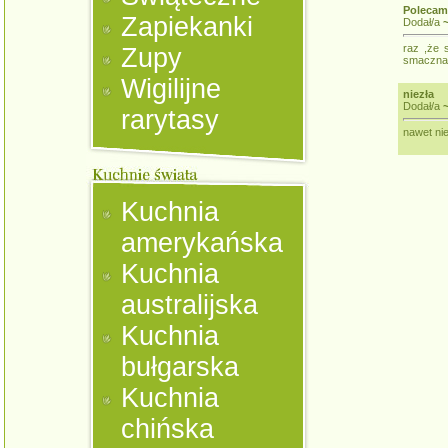
Polecam
Zapiekanki
Dodał/a
raz ,że s
Zupy
smaczna.
Wigilijne
niezła
Dodał/a
rarytasy
nawet ni
Kuchnia
amerykańska
Kuchnia
australijska
Kuchnia
bułgarska
Kuchnia
chińska