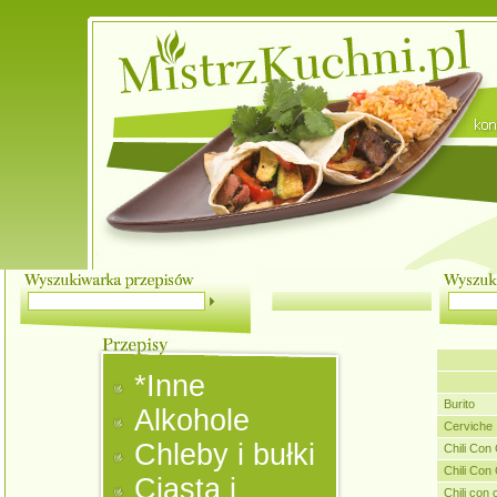
*Inne
Burito
Alkohole
Cerviche
Chleby i bułki
Chili Con
Chili Con
Ciasta i
Chili con 