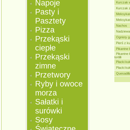
Napoje
Kurczak 
Kurczak 
Pasty i
Meksykań
Pasztety
Meksykań
Nachos
Pizza
Nadziewa
Przekąski
Ognisty 
Pierś z k
ciepłe
Pikantne 
Pikantne 
Przekąski
tortilli
Placki ku
zimne
Placki ku
Przetwory
Quesadill
Ryby i owoce
morza
Sałatki i
surówki
Sosy
Świąteczne