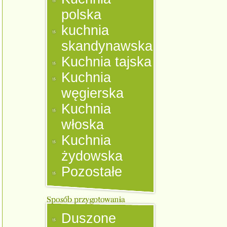
polska
kuchnia
skandynawska
Kuchnia tajska
Kuchnia
węgierska
Kuchnia
włoska
Kuchnia
żydowska
Pozostałe
Duszone