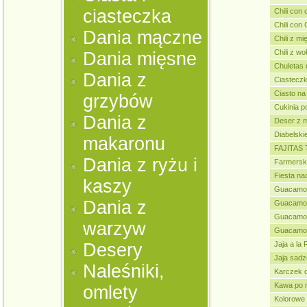
ciasteczka
Chili con 
Chili con
Dania mączne
Chili z m
Chili z wo
Dania mięsne
Chuletas 
Dania z
Ciastecz
Ciasto na t
grzybów
Cukinia 
Dania z
Deser z 
Diabelski
makaronu
FAJITAS
Dania z ryżu i
Farmersk
Fiesta na
kaszy
Guacamo
Dania z
Guacamol
Guacamol
warzyw
Guacamole
Desery
Jaja a la
Jaja sad
Naleśniki,
Karczek 
Kawa po 
omlety
Kolorowe e