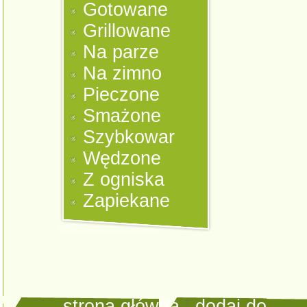
Gotowane
Grillowane
Na parze
Na zimno
Pieczone
Smażone
Szybkowar
Wędzone
Z ogniska
Zapiekane
strona główna
|
dodaj do