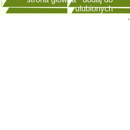
ulubionych
k