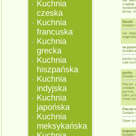
Nie wie
Kuchnia
znajduj
wydawnic
czeska
group, cz
Kuchnia
flaczki
Dodał/a
francuska
raz obgo
majerane
Kuchnia
sa pysz
grecka
Dodał/a
o
Kuchnia
bardzo lu
cala kuch
hiszpańska
pycha
Kuchnia
Dodał/a
Flaczki
indyjska
zrobiła
pyszne, 
Kuchnia
tylko pr
smak (oc
japońska
Flaczki
Dodał/a
Kuchnia
Super prz
meksykańska
majeran
Kuchnia
Dodał/a