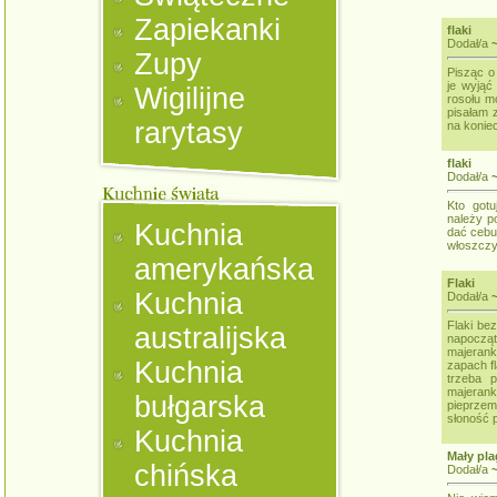
Zapiekanki
flaki
Dodał/a
Zupy
Pisząc o
je wyjąć
Wigilijne
rosołu m
pisałam 
rarytasy
na koniec
flaki
Dodał/a
Kto gotu
należy p
Kuchnia
dać cebul
włoszczy
amerykańska
Flaki
Kuchnia
Dodał/a
~
Flaki bez
australijska
napoczą
majerank
Kuchnia
zapach fl
trzeba 
majeranku
bułgarska
pieprzem
słoność 
Kuchnia
Mały pla
chińska
Dodał/a
~