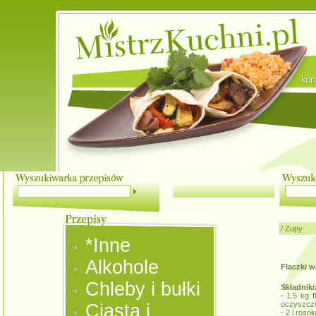
/
Zupy
*Inne
Alkohole
Flaczki 
Chleby i bułki
Składniki
- 1.5 kg 
oczyszcz
Ciasta i
- 2 l rosoł