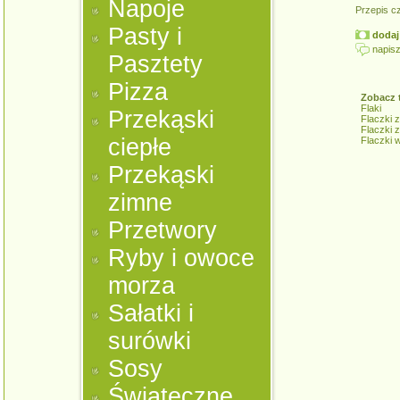
Napoje
Przepis c
Pasty i
dodaj 
napisz
Pasztety
Pizza
Zobacz 
Flaki
Przekąski
Flaczki z
Flaczki z
ciepłe
Flaczki 
Przekąski
zimne
Przetwory
Ryby i owoce
morza
Sałatki i
surówki
Sosy
Świąteczne