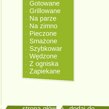
Gotowane
Grillowane
Na parze
Na zimno
Pieczone
Smażone
Szybkowar
Wędzone
Z ogniska
Zapiekane
strona główna
|
dodaj do