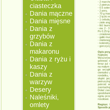
- 2 march
ciasteczka
- 2 pietrus
- 0.5 seler
- 2 pory,
Dania mączne
- 70 g mas
- 2 łyżki m
Dania mięsne
- 1 cebula
- ziele ang
- liść laur
Dania z
- ew. 2 - 
Po 0.25 ły
grzybów
- zmielone
- gałki mu
- mieloneg
Dania z
- kolendry
- gorczycy
makaronu
Opis prz
Najlepie
Dania z ryżu i
Wyszorow
gotować o
teraz już
kaszy
na małym 
go wrzątk
Dania z
cieniutko
rondelku,
słupki ja
warzyw
pietruszk
pokroić w
zasmażkę,
Desery
Dolać zas
upodobani
Naleśniki,
ogniu prz
rosołowe.
omlety
Region:
K
Sposób p