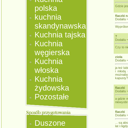
polska
Gdzie je
kuchnia
flaczki n
Dodał/a
skandynawska
Wypróbow
Kuchnia tajska
?
Dodał/a
Kuchnia
Czy to ni
węgierska
zioła
Kuchnia
Dodał/a
~
włoska
ja też lu
i młodą
możnaby 
Kuchnia
kapusty?
żydowska
flaczki
Dodał/a
Pozostałe
a gdzie 
niewyobr
flaczki
Dodał/a
Duszone
... są ab
lat i nigd