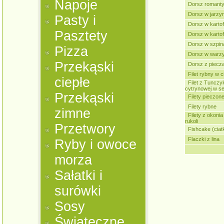
Napoje
Dorsz romant
Dorsz w jarzy
Pasty i
Dorsz w kartof
Pasztety
Dorsz w kartof
Dorsz w szpin
Pizza
Dorsz w warz
Przekąski
Dorsz z piecz
Filet rybny w 
ciepłe
Filet z Tunczy
cytrynowej w s
Przekąski
Filety pieczon
Filety rybne
zimne
Filety z okon
rukoli
Przetwory
Fishcake (ciat
Flaczki z lina
Ryby i owoce
morza
Sałatki i
surówki
Sosy
Świąteczne