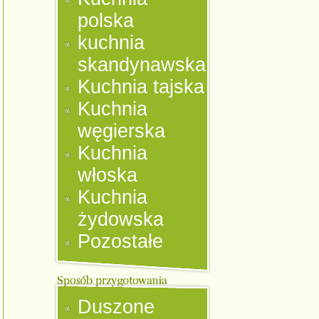
polska
kuchnia
skandynawska
Kuchnia tajska
Kuchnia
węgierska
Kuchnia
włoska
Kuchnia
żydowska
Pozostałe
Duszone