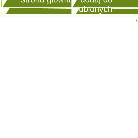
ulubionych
k