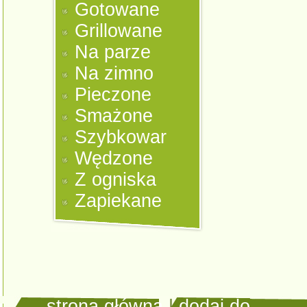
Gotowane
Grillowane
Na parze
Na zimno
Pieczone
Smażone
Szybkowar
Wędzone
Z ogniska
Zapiekane
strona główna
|
dodaj do