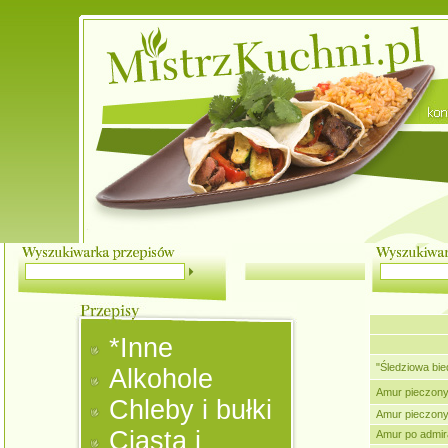
*Inne
"Śledziowa bie
Alkohole
Amur pieczon
Chleby i bułki
Amur pieczony 
Ciasta i
Amur po admir