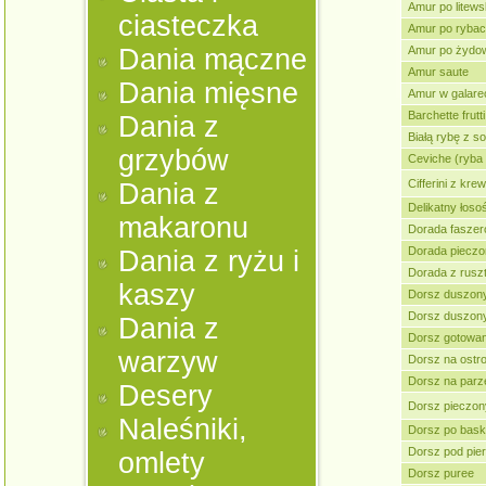
Amur po litew
ciasteczka
Amur po ryba
Dania mączne
Amur po żydo
Amur saute
Dania mięsne
Amur w galare
Barchette frutt
Dania z
Białą rybę z 
grzybów
Ceviche (ryba 
Cifferini z kre
Dania z
Delikatny łoso
makaronu
Dorada fasze
Dorada pieczon
Dania z ryżu i
Dorada z rusz
kaszy
Dorsz duszon
Dorsz duszon
Dania z
Dorsz gotowa
warzyw
Dorsz na ostr
Dorsz na parz
Desery
Dorsz pieczony
Naleśniki,
Dorsz po bask
Dorsz pod pie
omlety
Dorsz puree