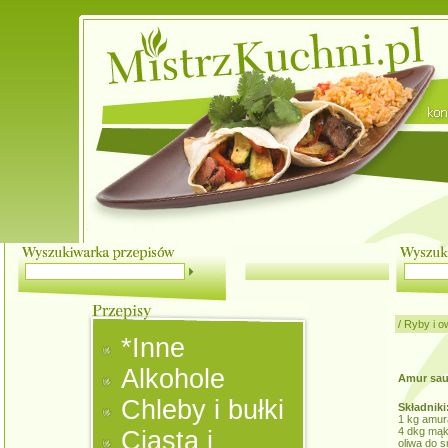
/
Ryby i o
*Inne
Alkohole
Amur sau
Chleby i bułki
Składniki
1 kg amur
4 dkg mąk
Ciasta i
oliwa do 