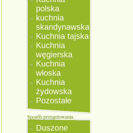
polska
kuchnia
skandynawska
Kuchnia tajska
Kuchnia
węgierska
Kuchnia
włoska
Kuchnia
żydowska
Pozostałe
Duszone