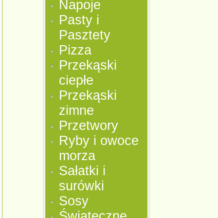
Napoje
Pasty i
Pasztety
Pizza
Przekąski
ciepłe
Przekąski
zimne
Przetwory
Ryby i owoce
morza
Sałatki i
surówki
Sosy
Świąteczne