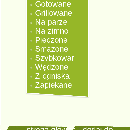
Gotowane
Grillowane
Na parze
Na zimno
Pieczone
Smażone
Szybkowar
Wędzone
Z ogniska
Zapiekane
strona główna
|
dodaj do