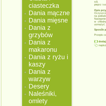
sól,
ciasteczka
pieprz i s
Opis prz
Dania mączne
Oczyszcz
na połówk
Dania mięsne
Następnie
w chłodn
usmażyć.
Dania z
Sposób p
grzybów
Przepis c
Dania z
dodaj 
napisz
makaronu
Dania z ryżu i
kaszy
Dania z
warzyw
Desery
Naleśniki,
omlety