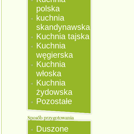
polska
kuchnia
skandynawska
Kuchnia tajska
Kuchnia
węgierska
Kuchnia
włoska
Kuchnia
żydowska
Pozostałe
Duszone