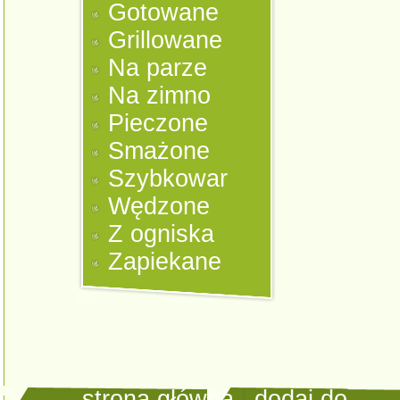
Gotowane
Grillowane
Na parze
Na zimno
Pieczone
Smażone
Szybkowar
Wędzone
Z ogniska
Zapiekane
strona główna
|
dodaj do