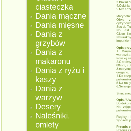
3.Bakłaża
ciasteczka
4.Cukinia
5.Mix sez
Dania mączne
Marynata:
Oliwa z
Dania mięsne
cytrynowa,
Sos do Tu
Np. Jesl
Dania z
Glace Kn
Naturakn
grzybów
koperkiem
Opis prz
Dania z
1. Maryn
woreczka w
troszkę s
makaronu
2.Okroimy
80mm, cuki
Dania z ryżu i
3.marynu
oregano.
4.Do rozg
kaszy
piekarnika
5.Na rozgr
Dania z
6.Serwujem
Smaczneg
warzyw
Opis / Uw
Do dekora
Desery
Na zdjęc
piekarniku
Naleśniki,
Region:
K
Sposób p
omlety
Przepis z
Przepis c