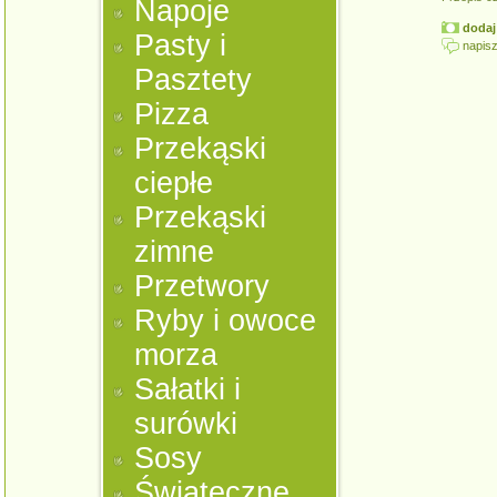
Napoje
dodaj 
Pasty i
napisz
Pasztety
Pizza
Przekąski
ciepłe
Przekąski
zimne
Przetwory
Ryby i owoce
morza
Sałatki i
surówki
Sosy
Świąteczne