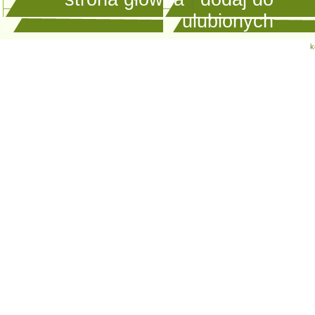
ulubionych
k