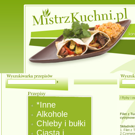
/
Ryby i o
*Inne
Alkohole
Filet z T
cytrynow
Chleby i bułki
Składniki
1. Filet z
Ciasta i
2.Czerwon