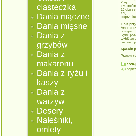
2 jaja,
ciasteczka
150 ml śmi
10 dkg sz
sól,
Dania mączne
pieprz i k
Dania mięsne
Opis prz
Amura prz
posypać p
Dania z
Rybę poso
wybić ze 
grzybów
rakowe i p
Sposób p
Dania z
Przepis c
makaronu
dodaj 
napisz
Dania z ryżu i
kaszy
Dania z
warzyw
Desery
Naleśniki,
omlety