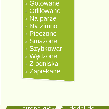
Gotowane
Grillowane
Na parze
Na zimno
Pieczone
Smażone
Szybkowar
Wędzone
Z ogniska
Zapiekane
strona główna
|
dodaj do