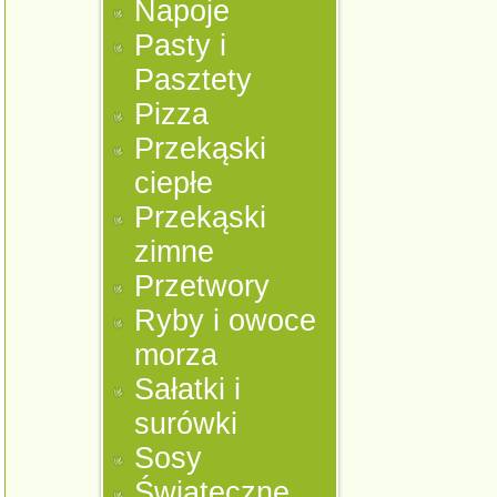
Napoje
Pasty i
Pasztety
Pizza
Przekąski
ciepłe
Przekąski
zimne
Przetwory
Ryby i owoce
morza
Sałatki i
surówki
Sosy
Świąteczne