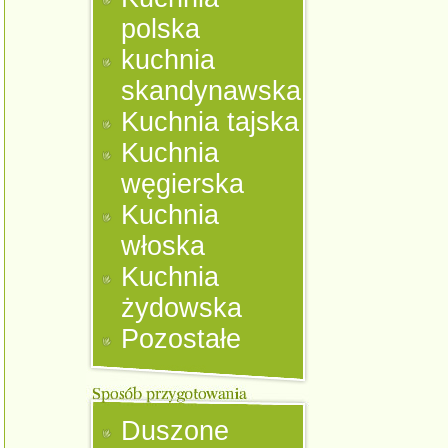
polska
kuchnia
skandynawska
Kuchnia tajska
Kuchnia
węgierska
Kuchnia
włoska
Kuchnia
żydowska
Pozostałe
Duszone