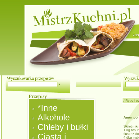
/
Ryby i o
*Inne
Alkohole
Amur po 
Chleby i bułki
Składniki
1 kg amur
tłuszcz do
Ciasta i
4 dkg mąk