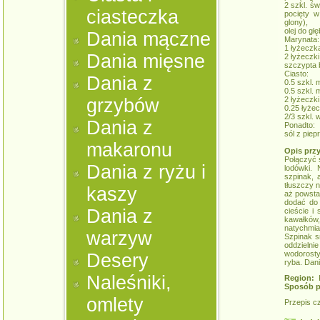
2 szkl. ś
ciasteczka
pocięty w
glony),
olej do gł
Dania mączne
Marynata:
1 łyżeczka
Dania mięsne
2 łyżeczki
szczypta b
Ciasto:
Dania z
0.5 szkl. 
0.5 szkl. 
grzybów
2 łyżeczki
0.25 łyżecz
2/3 szkl. 
Dania z
Ponadto:
sól z pie
makaronu
Opis prz
Połączyć 
Dania z ryżu i
lodówki.
szpinak, 
tłuszczy 
kaszy
aż powsta
dodać do
Dania z
cieście i
kawałkó
natychmias
warzyw
Szpinak s
oddzielni
wodorosty
Desery
ryba. Dan
Naleśniki,
Region:
K
Sposób p
omlety
Przepis c