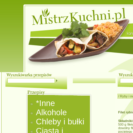
/
Ryby i o
*Inne
Alkohole
Filet ryb
Chleby i bułki
Składniki
500 g file
dowolny fil
Ciasta i
pociętego