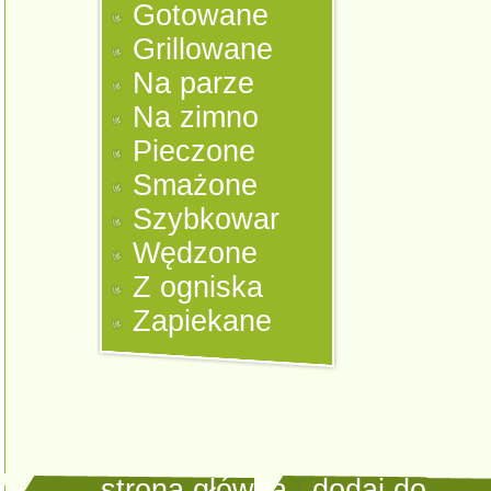
Gotowane
Grillowane
Na parze
Na zimno
Pieczone
Smażone
Szybkowar
Wędzone
Z ogniska
Zapiekane
strona główna
|
dodaj do