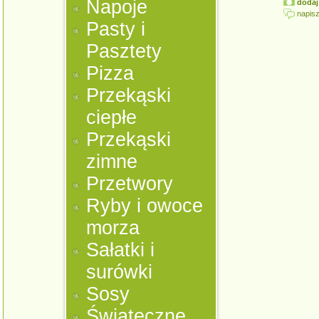
Napoje
dodaj 
napisz
Pasty i
Pasztety
Pizza
Przekąski
ciepłe
Przekąski
zimne
Przetwory
Ryby i owoce
morza
Sałatki i
surówki
Sosy
Świąteczne