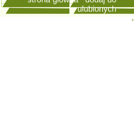
ulubionych
k