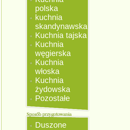
polska
kuchnia
skandynawska
Kuchnia tajska
Kuchnia
węgierska
Kuchnia
włoska
Kuchnia
żydowska
Pozostałe
Duszone