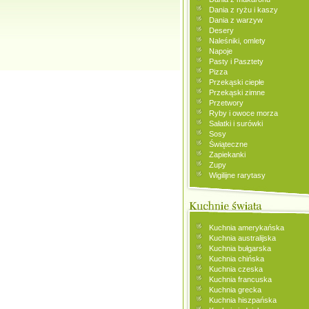
Dania z ryżu i kaszy
Dania z warzyw
Desery
Naleśniki, omlety
Napoje
Pasty i Pasztety
Pizza
Przekąski ciepłe
Przekąski zimne
Przetwory
Ryby i owoce morza
Sałatki i surówki
Sosy
Świąteczne
Zapiekanki
Zupy
Wigilijne rarytasy
Kuchnia amerykańska
Kuchnia australijska
Kuchnia bułgarska
Kuchnia chińska
Kuchnia czeska
Kuchnia francuska
Kuchnia grecka
Kuchnia hiszpańska