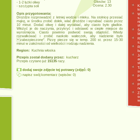
Głosów: 13
- 1-2 łyżki oliwy
Ocena: 2.30
K
- szczypta soli
k
Opis przygotowania:
W
Drożdże rozprowadzić z letniej wodzie i mleku. Na stolnicę przesiać
s
mąkę, w środku zrobić dołek, wlać drożdże i wyrabiać ciasto przez
n
10 minut. Dodać oliwę i dalej wyrabiać, aby ciasto było gładkie.
s
Włożyć je do naczynia, przykryć i odstawić w ciepłe miejsce do
Ś
wyrośnięcia. Ciasto powinno podwoić swoją objętość. Wtedy
M
rozwałkować i zrobić naokoło wałeczek, aby nadzienie było
R
zabezpieczone". Pizzę piecze się w temp. 200 st. przez 15-30
s
minut w zależności od wielkości i rodzaju nadzienia.
R
Region:
Kuchnia włoska
b
J
Przepis został dodany przez:
kucharz
a
Przepis czytano już
15135
razy.
s
T
dodaj swoje zdjęcie tej potrawy (zdjęć: 0)
s
napisz swój komentarz (wpisów: 0)
P
o
P
n
Z
s
w