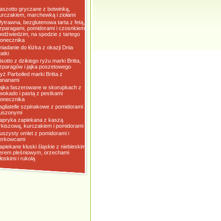
aszotto gryczane z botwinką,
urczakiem, marchewką i ziołami
ytrawna, bezglutenowa tarta z fetą,
zparagami, pomidorami i czosnkiem
iedźwiedzim, na spodzie z tartego
łonecznika
niadanie do łóżka z okazji Dnia
atki
isotto z dzikiego ryżu marki Britta,
zparagów i jajka poszetowego
yż Parboiled marki Britta z
ananami
ajka faszerowane w skorupkach z
wokado i pastą z pestkami
łonecznika
agliatelle szpinakowe z pomidorami
uszonymi
apryka zapiekana z kaszą
rkiszową, kurczakiem i pomidorami
uszysty omlet z pomidorami i
erkowcami
apiekane kluski śląskie z niebieskim
erem pleśniowym, orzechami
łoskimi i rukolą