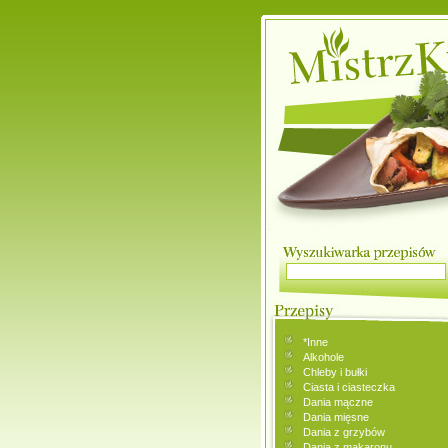
*Inne
Alkohole
Chleby i bułki
Ciasta i ciasteczka
Dania mączne
Dania mięsne
Dania z grzybów
Dania z makaronu