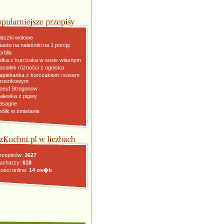
laczki wołowe
iasto na naleśniki na 1 porcję
rtilla
dka z kurczaka w sosie własnym
ociołek różności z ogniska
apiekanka z kurczakiem i sosem
zosnkowym
oeuf Strogonow
alewka z pigwy
asagne
rólik w śmietanie
rzepisów:
3627
ucharzy:
618
ości online:
14 os�b