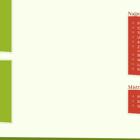
F
C
To
U
K
Z
c
B
N
L
K
P
K
G