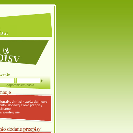
Zapomniałem hasła
istrzKuchni.pl
- załóż darmowe
onto i dodawaj swoje przepisy
ulinarne.
arejestruj się