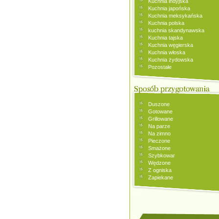
Kuchnia indyjska
Kuchnia japońska
Kuchnia meksykańska
Kuchnia polska
kuchnia skandynawska
Kuchnia tajska
Kuchnia węgierska
Kuchnia włoska
Kuchnia żydowska
Pozostałe
Duszone
Gotowane
Grillowane
Na parze
Na zimno
Pieczone
Smażone
Szybkowar
Wędzone
Z ogniska
Zapiekane