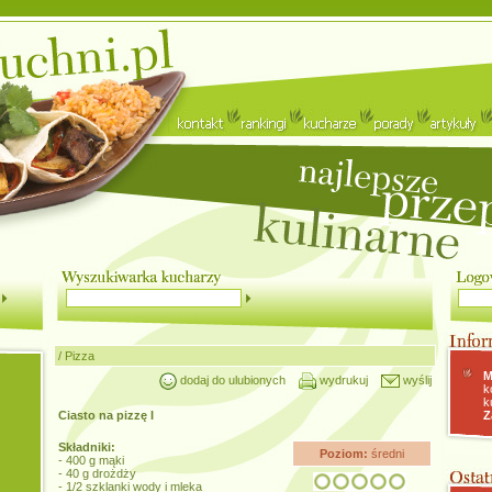
/
Pizza
M
dodaj do ulubionych
wydrukuj
wyślij
k
k
Ciasto na pizzę I
Z
Składniki:
Poziom:
średni
- 400 g mąki
- 40 g drożdży
- 1/2 szklanki wody i mleka