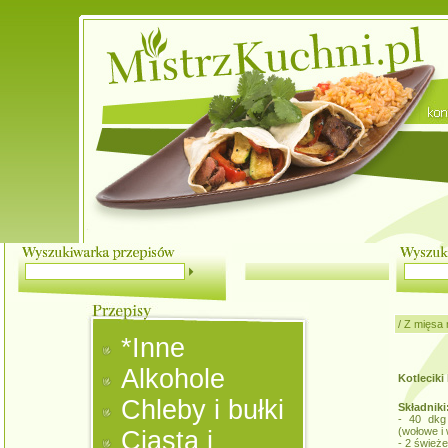
/
Z mięsa 
*Inne
Alkohole
Kotleciki
Chleby i bułki
Składniki
- 40 dkg
(wołowe i
Ciasta i
- 2 świeże