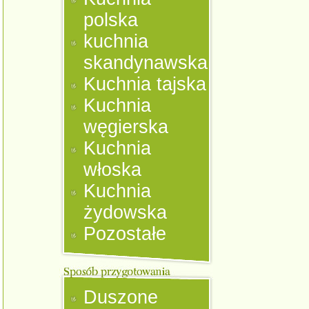
polska
kuchnia
skandynawska
Kuchnia tajska
Kuchnia
węgierska
Kuchnia
włoska
Kuchnia
żydowska
Pozostałe
Duszone