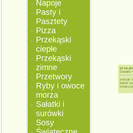
Napoje
Pasty i
Pasztety
Pizza
Przekąski
ciepłe
Przekąski
zimne
ze co p
Dodał/a
Przetwory
pracuje 
ludzie z
Ryby i owoce
smaku.pr
morza
Sałatki i
surówki
Sosy
Świąteczne