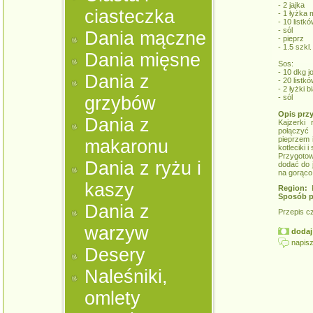
- 2 jajka
ciasteczka
- 1 łyżka
- 10 listk
- sól
Dania mączne
- pieprz
- 1.5 szkl
Dania mięsne
Sos:
- 10 dkg 
Dania z
- 20 listk
- 2 łyżki 
grzybów
- sól
Opis prz
Dania z
Kajzerki 
połączyć 
pieprzem 
makaronu
kotleciki 
Przygotow
Dania z ryżu i
dodać do 
na gorąco
kaszy
Region:
K
Sposób p
Dania z
Przepis c
warzyw
dodaj 
napisz
Desery
Naleśniki,
omlety