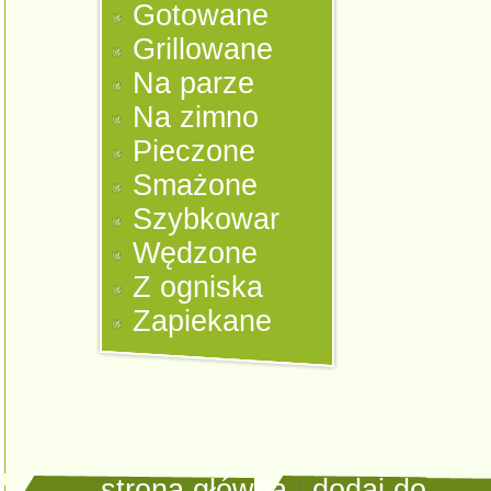
Gotowane
Grillowane
Na parze
Na zimno
Pieczone
Smażone
Szybkowar
Wędzone
Z ogniska
Zapiekane
strona główna
|
dodaj do