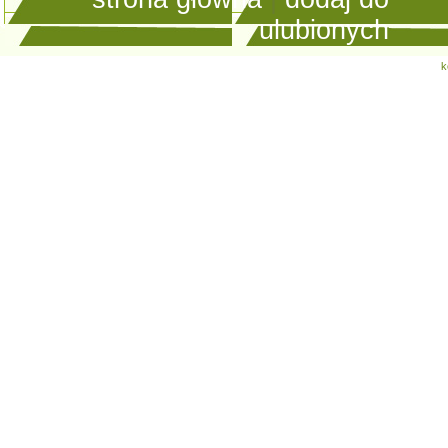
ulubionych
k